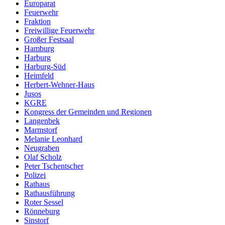
Europarat
Feuerwehr
Fraktion
Freiwillige Feuerwehr
Großer Festsaal
Hamburg
Harburg
Harburg-Süd
Heimfeld
Herbert-Wehner-Haus
Jusos
KGRE
Kongress der Gemeinden und Regionen
Langenbek
Marmstorf
Melanie Leonhard
Neugraben
Olaf Scholz
Peter Tschentscher
Polizei
Rathaus
Rathausführung
Roter Sessel
Rönneburg
Sinstorf