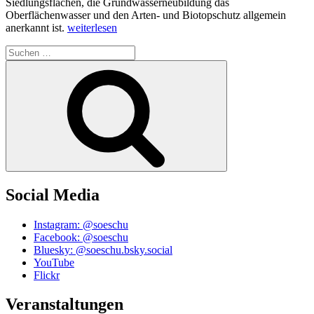
Siedlungsflächen, die Grundwasserneubildung das
Oberflächenwasser und den Arten- und Biotopschutz allgemein
„Jubiläums-
anerkannt ist.
weiterlesen
Treff
Suchen
der
nach:
Tal-
Suchen
Retter“
Social Media
Instagram: @soeschu
Facebook: @soeschu
Bluesky: @soeschu.bsky.social
YouTube
Flickr
Veranstaltungen