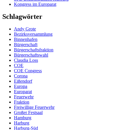
Kongress im Europarat
Schlagwörter
Andy Grote
Bezirksversammlung
Binnenhafen
Bürgerschaft
Bürgerschaftsfraktion
Bürgerschaftswahl
Claudia Loss
COE
COE Congress
Corona
Eißendorf
Europa
Europarat
Feuerwehr
Fraktion
Freiwillige Feuerwehr
Großer Festsaal
Hamburg
Harburg
Harburg-Süd