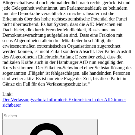
Bürgerschaftswahl noch einmal deutlich nach rechts gerückt ist und
jede Gelegenheit wahrnimmt, um Parlamentsabläufe zu behindern
und die Demokratie verächtlich zu machen. Insofern ist die
Erkenntnis über das hohe rechtsextremistische Potential der Partei
nicht überraschend. Es hat System, dass die AfD Menschen ein
Dach bietet, die durch Fremdenfeindlichkeit, Rassismus und
Demokratieverachtung aufgefallen sind. Dass eine Fraktion mit
sechs Abgeordneten allein drei Mitarbeiter beschäftigt, die
erwiesenermaßen extremistischen Organisationen zugerechnet
werden können, ist nicht Zufall sondern Absicht. Der Partei-Austritt
des Abgeordneten Ehlebracht Anfang Dezember zeigt, dass die
radikalen Kräfte auch in der Hamburger AfD nun endgültig den
Kurs bestimmen. Der Etiketten-Schwindel einer Selbstauflösung des
sogenannten ‚Flügels‘ ist fehlgeschlagen, alle handelnden Personen
sind weiter aktiv. Es ist nur eine Frage der Zeit, bis diese Partei in
Gänze ein Fall für den Verfassungsschutz ist.“
Link:
Der Verfassungsschutz Informiert: Extremisten in der AfD immer
sichtbarer
Suchen
nach:
Suchen