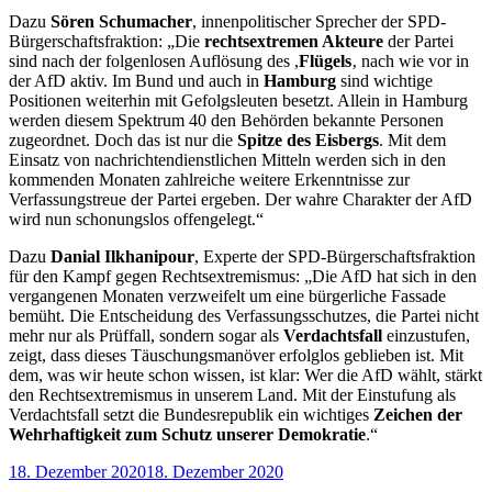
Dazu
Sören Schumacher
, innenpolitischer Sprecher der SPD-
Bürgerschaftsfraktion: „Die
rechtsextremen Akteure
der Partei
sind nach der folgenlosen Auflösung des ,
Flügels
‚ nach wie vor in
der AfD aktiv. Im Bund und auch in
Hamburg
sind wichtige
Positionen weiterhin mit Gefolgsleuten besetzt. Allein in Hamburg
werden diesem Spektrum 40 den Behörden bekannte Personen
zugeordnet. Doch das ist nur die
Spitze des Eisbergs
. Mit dem
Einsatz von nachrichtendienstlichen Mitteln werden sich in den
kommenden Monaten zahlreiche weitere Erkenntnisse zur
Verfassungstreue der Partei ergeben. Der wahre Charakter der AfD
wird nun schonungslos offengelegt.“
Dazu
Danial Ilkhanipour
, Experte der SPD-Bürgerschaftsfraktion
für den Kampf gegen Rechtsextremismus: „Die AfD hat sich in den
vergangenen Monaten verzweifelt um eine bürgerliche Fassade
bemüht. Die Entscheidung des Verfassungsschutzes, die Partei nicht
mehr nur als Prüffall, sondern sogar als
Verdachtsfall
einzustufen,
zeigt, dass dieses Täuschungsmanöver erfolglos geblieben ist. Mit
dem, was wir heute schon wissen, ist klar: Wer die AfD wählt, stärkt
den Rechtsextremismus in unserem Land. Mit der Einstufung als
Verdachtsfall setzt die Bundesrepublik ein wichtiges
Zeichen der
Wehrhaftigkeit zum Schutz unserer Demokratie
.“
Veröffentlicht
18. Dezember 2020
18. Dezember 2020
am