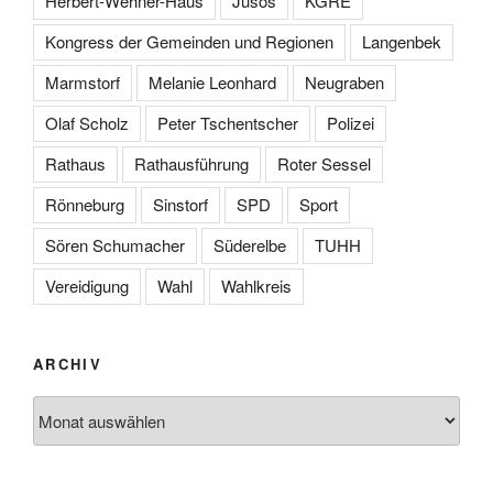
Herbert-Wehner-Haus
Jusos
KGRE
Kongress der Gemeinden und Regionen
Langenbek
Marmstorf
Melanie Leonhard
Neugraben
Olaf Scholz
Peter Tschentscher
Polizei
Rathaus
Rathausführung
Roter Sessel
Rönneburg
Sinstorf
SPD
Sport
Sören Schumacher
Süderelbe
TUHH
Vereidigung
Wahl
Wahlkreis
ARCHIV
Archiv