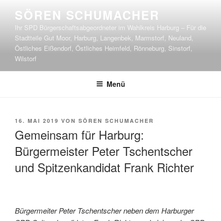
Zum
SÖREN SCHUMACHER
Inhalt
Ihr SPD Bürgerschaftsabgeordneter im Wahlkreis Harburg – Für die
springen
Stadtteile Gut Moor, Harburg, Langenbek, Marmstorf, Neuland,
Östliches Eißendorf, Östliches Heimfeld, Rönneburg, Sinstorf,
Wilstorf
Menü
VERÖFFENTLICHT
16. MAI 2019
VON
SÖREN SCHUMACHER
AM
Gemeinsam für Harburg:
Bürgermeister Peter Tschentscher
und Spitzenkandidat Frank Richter
Bürgermeiter Peter Tschentscher neben dem Harburger