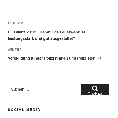
Beitragsnavigation
Vorheriger
ZURÜCK
Beitrag
Bilanz 2018: „Hamburgs Feuerwehr ist
leistungsstark und gut ausgestattet“
Nächster
WEITER
Beitrag
Vereidigung junger Polizistinnen und Polizisten
Suchen
nach:
Suchen
SOCIAL MEDIA