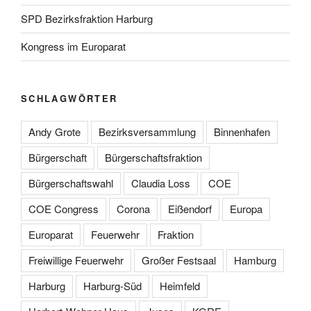
SPD Bezirksfraktion Harburg
Kongress im Europarat
SCHLAGWÖRTER
Andy Grote
Bezirksversammlung
Binnenhafen
Bürgerschaft
Bürgerschaftsfraktion
Bürgerschaftswahl
Claudia Loss
COE
COE Congress
Corona
Eißendorf
Europa
Europarat
Feuerwehr
Fraktion
Freiwillige Feuerwehr
Großer Festsaal
Hamburg
Harburg
Harburg-Süd
Heimfeld