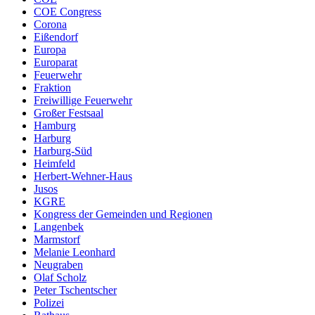
COE Congress
Corona
Eißendorf
Europa
Europarat
Feuerwehr
Fraktion
Freiwillige Feuerwehr
Großer Festsaal
Hamburg
Harburg
Harburg-Süd
Heimfeld
Herbert-Wehner-Haus
Jusos
KGRE
Kongress der Gemeinden und Regionen
Langenbek
Marmstorf
Melanie Leonhard
Neugraben
Olaf Scholz
Peter Tschentscher
Polizei