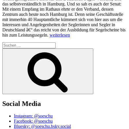
das selbstverständlich in Hamburg. Und so sah es auch der Senat:
Mit einem Empfang im Rathaus ehrte er den Verband, dessen
Zentrum auch heute noch Hamburg ist. Denn seine Geschäftsstelle
mit immerhin 40 Hauptamtliche kümmert sich von hier aus um die
Interessen und Angelegenheiten der Seglerinnen und Segler in
Deutschland â€“ das reicht von der Ausbildung für Segelscheine bis
„Senatsempfang
hin zum Leistungssegeln.
weiterlesen
zum
Suchen
Jubiläum
nach:
des
Suchen
Deutschen
Segler-
Verbandes“
Social Media
Instagram: @soeschu
Facebook: @soeschu
Bluesky: @soeschu.bsky.social