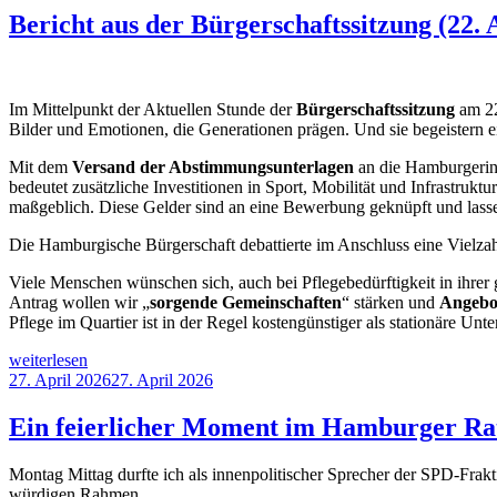
Bericht aus der Bürgerschaftssitzung (22. 
Im Mittelpunkt der Aktuellen Stunde der
Bürgerschaftssitzung
am 22
Bilder und Emotionen, die Generationen prägen. Und sie begeistern
Mit dem
Versand der Abstimmungsunterlagen
an die Hamburgerin
bedeutet zusätzliche Investitionen in Sport, Mobilität und Infrastruk
maßgeblich. Diese Gelder sind an eine Bewerbung geknüpft und lasse
Die Hamburgische Bürgerschaft debattierte im Anschluss eine Vielzah
Viele Menschen wünschen sich, auch bei Pflegebedürftigkeit in ihr
Antrag wollen wir „
sorgende Gemeinschaften
“ stärken und
Angebot
Pflege im Quartier ist in der Regel kostengünstiger als stationäre Unt
„Bericht
weiterlesen
aus
Veröffentlicht
27. April 2026
27. April 2026
der
am
Bürgerschaftssitzung
Ein feierlicher Moment im Hamburger Ra
(22.
April
Montag Mittag durfte ich als innenpolitischer Sprecher der SPD-Frak
2026)“
würdigen Rahmen.