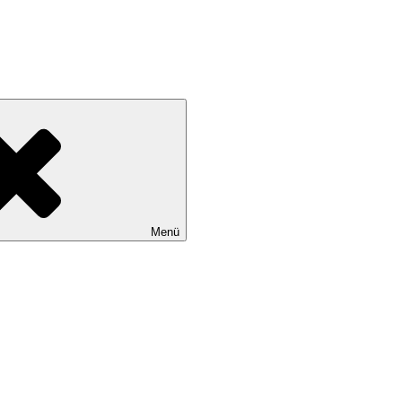
tadtteile Gut Moor, Harburg, Langenbek, Marmstorf, Neuland, Östliche
Menü