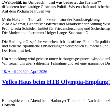
„Weltpolitik im Umbruch – und was bedeutet das für uns?“
diskutieren hochkarätige Gäste aus Politik, Wissenschaft und sicher
Auf dem Podium begrüßen wir:
Metin Hakverdi, Transatlantikkoordinator der Bundesregierung
Ziad Al-Asmar, Generalstabsoffizier und Mitarbeiter der Stiftung Wiss
Prof. Ursula Schröder, Institut für Friedensforschung und Sicherheitsp
Die Moderation übernimmt Holger Lange, Staatsrat a.D.
Die Harburger Gespräche verstehen sich als offenes Forum für politi
und sicherheitspolitische Entwicklungen verständlich zu machen und
Der Eintritt ist frei.
Um Anmeldung wird gebeten unter: harburger-gespraeche@spd-ham
Wir freuen uns über zahlreiche Teilnahme und auf eine spannende Dis
Veröffentlicht
18. April 2026
20. April 2026
am
Volles Haus beim HTB Olympia-Empfang!
Ein inspirierender Abend beim Harburger Turnerbund. Nach der herzl
Holstein.