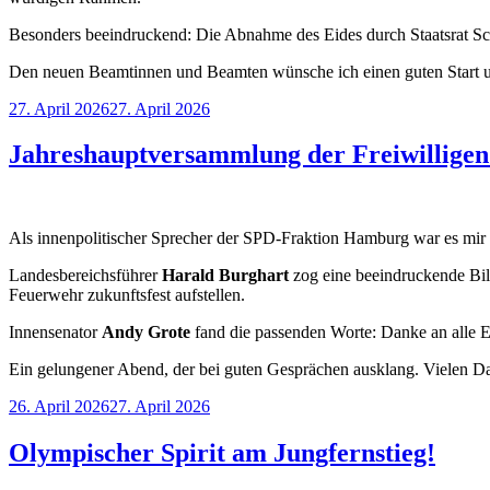
Besonders beeindruckend: Die Abnahme des Eides durch Staatsrat Schu
Den neuen Beamtinnen und Beamten wünsche ich einen guten Start und
Veröffentlicht
27. April 2026
27. April 2026
am
Jahreshauptversammlung der Freiwillig
Als innenpolitischer Sprecher der SPD-Fraktion Hamburg war es mir
Landesbereichsführer
Harald Burghart
zog eine beeindruckende Bila
Feuerwehr zukunftsfest aufstellen.
Innensenator
Andy Grote
fand die passenden Worte: Danke an alle Ei
Ein gelungener Abend, der bei guten Gesprächen ausklang. Vielen Dank
Veröffentlicht
26. April 2026
27. April 2026
am
Olympischer Spirit am Jungfernstieg!