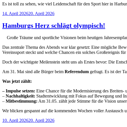
Es ist toll zu sehen, wie viel Leidenschaft für den Sport hier in Harb
Veröffentlicht
14. April 2026
20. April 2026
am
Hamburgs Herz schlägt olympisch!
Große Träume und sportliche Visionen beim heutigen Jahresempf
Das zentrale Thema des Abends war klar gesetzt: Eine mögliche Bewe
Vereinssport steckt und welche Chancen ein solches Großereignis für
Doch der wichtigste Meilenstein steht uns als Erstes bevor: Die Ent
Am 31. Mai sind alle Bürger beim
Referendum
gefragt. Es ist der 
Was jetzt zählt:
– Impulse setzen:
Eine Chance für die Modernisierung des Breiten- u
–
Nachhaltigkeit:
Stadtentwicklung mit Fokus auf Bewegung und In
–
Mitbestimmung:
Am 31.05. zählt jede Stimme für die Vision unsere
Wir blicken gespannt auf die kommenden Wochen voller Austausch 
Veröffentlicht
10. April 2026
20. April 2026
am