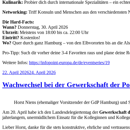
Kulinarik:
Probier dich durch internationale Spezialitäten – ein ec
Networking:
Triff Konsuln und Menschen aus den verschiedensten Na
Die Hard-Facts:
Wann?
Donnerstag, 30. April 2026
Uhrzeit:
Meistens von 18:00 bis ca. 22:00 Uhr
Eintritt?
Kostenlos!
Wo?
Quer durch ganz Hamburg – von den Elbvororten bis an die Alst
Pro-Tipp: Such dir vorher deine 3-4 Favoriten raus und plane deine 
Weitere Infos:
https://infopoint-europa.de/de/eventseries/19
Veröffentlicht
22. April 2026
24. April 2026
am
Wachwechsel bei der Gewerkschaft der Po
Horst Niens (ehemaliger Vorsitzender der GdP Hamburg) und
Am 20. April habe ich den Landesdelegiertentag der
Gewerkschaft d
jahrelangem, unermüdlichem Einsatz für die Kolleginnen und Kolleg
Lieber Horst, danke für die stets konstruktive, ehrliche und vertrau