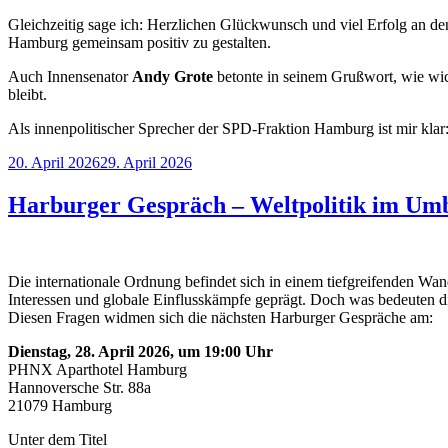
Gleichzeitig sage ich: Herzlichen Glückwunsch und viel Erfolg an d
Hamburg gemeinsam positiv zu gestalten.
Auch Innensenator
Andy Grote
betonte in seinem Grußwort, wie wich
bleibt.
Als innenpolitischer Sprecher der SPD-Fraktion Hamburg ist mir klar:
Veröffentlicht
20. April 2026
29. April 2026
am
Harburger Gespräch – Weltpolitik im Umbr
Die internationale Ordnung befindet sich in einem tiefgreifenden Wan
Interessen und globale Einflusskämpfe geprägt. Doch was bedeuten di
Diesen Fragen widmen sich die nächsten Harburger Gespräche am:
Dienstag, 28. April 2026, um 19:00 Uhr
PHNX Aparthotel Hamburg
Hannoversche Str. 88a
21079 Hamburg
Unter dem Titel