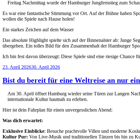
Freitag Nachmittag wurde der Hamburger Jungfernstieg zum Schaup
Es war eine fantastische Stimmung vor Ort. Auf der Bühne haben Sportl
wollen die Spiele nach Hause holen!
Ein starkes Zeichen auf dem Wasser
Das absolute Highlight spielte sich auf der Binnenalster ab: Junge
übergeben. Ein tolles Bild für den Zusammenhalt der Hamburger Spor
Ich bin fest davon überzeugt: Diese Spiele sind eine riesige Chance f
Veröffentlicht
23. April 2026
30. April 2026
am
Bist du bereit für eine Weltreise an nur e
Am 30. April öffnet Hamburg wieder seine Türen zur Langen Nacht 
internationale Kultur hautnah zu erleben.
Hier ist dein Fahrplan für einen unvergesslichen Abend:
Was dich erwartet:
Exklusive Einblicke
: Besuche prachtvolle Villen und moderne Koslua
Kultur Pur:
Von Live-Musik und traditionellen Tänzen bis hin zu Kun