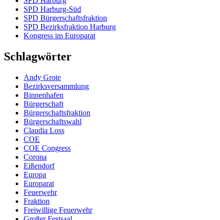
SPD Harburg
SPD Harburg-Süd
SPD Bürgerschaftsfraktion
SPD Bezirksfraktion Harburg
Kongress im Europarat
Schlagwörter
Andy Grote
Bezirksversammlung
Binnenhafen
Bürgerschaft
Bürgerschaftsfraktion
Bürgerschaftswahl
Claudia Loss
COE
COE Congress
Corona
Eißendorf
Europa
Europarat
Feuerwehr
Fraktion
Freiwillige Feuerwehr
Großer Festsaal