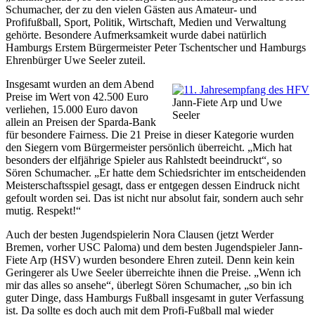
Schumacher, der zu den vielen Gästen aus Amateur- und
Profifußball, Sport, Politik, Wirtschaft, Medien und Verwaltung
gehörte. Besondere Aufmerksamkeit wurde dabei natürlich
Hamburgs Erstem Bürgermeister Peter Tschentscher und Hamburgs
Ehrenbürger Uwe Seeler zuteil.
Insgesamt wurden an dem Abend
Preise im Wert von 42.500 Euro
Jann-Fiete Arp und Uwe
verliehen, 15.000 Euro davon
Seeler
allein an Preisen der Sparda-Bank
für besondere Fairness. Die 21 Preise in dieser Kategorie wurden
den Siegern vom Bürgermeister persönlich überreicht. „Mich hat
besonders der elfjährige Spieler aus Rahlstedt beeindruckt“, so
Sören Schumacher. „Er hatte dem Schiedsrichter im entscheidenden
Meisterschaftsspiel gesagt, dass er entgegen dessen Eindruck nicht
gefoult worden sei. Das ist nicht nur absolut fair, sondern auch sehr
mutig. Respekt!“
Auch der besten Jugendspielerin Nora Clausen (jetzt Werder
Bremen, vorher USC Paloma) und dem besten Jugendspieler Jann-
Fiete Arp (HSV) wurden besondere Ehren zuteil. Denn kein kein
Geringerer als Uwe Seeler überreichte ihnen die Preise. „Wenn ich
mir das alles so ansehe“, überlegt Sören Schumacher, „so bin ich
guter Dinge, dass Hamburgs Fußball insgesamt in guter Verfassung
ist. Da sollte es doch auch mit dem Profi-Fußball mal wieder