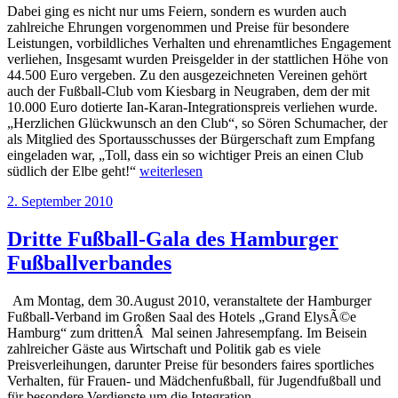
Dabei ging es nicht nur ums Feiern, sondern es wurden auch
zahlreiche Ehrungen vorgenommen und Preise für besondere
Leistungen, vorbildliches Verhalten und ehrenamtliches Engagement
verliehen, Insgesamt wurden Preisgelder in der stattlichen Höhe von
44.500 Euro vergeben. Zu den ausgezeichneten Vereinen gehört
auch der Fußball-Club vom Kiesbarg in Neugraben, dem der mit
10.000 Euro dotierte Ian-Karan-Integrationspreis verliehen wurde.
„Herzlichen Glückwunsch an den Club“, so Sören Schumacher, der
als Mitglied des Sportausschusses der Bürgerschaft zum Empfang
eingeladen war, „Toll, dass ein so wichtiger Preis an einen Club
„Jahresempfang
südlich der Elbe geht!“
weiterlesen
2013
Veröffentlicht
2. September 2010
des
am
Hamburger
Fußball-
Dritte Fußball-Gala des Hamburger
Verbandes“
Fußballverbandes
Am Montag, dem 30.August 2010, veranstaltete der Hamburger
Fußball-Verband im Großen Saal des Hotels „Grand ElysÃ©e
Hamburg“ zum drittenÂ Mal seinen Jahresempfang. Im Beisein
zahlreicher Gäste aus Wirtschaft und Politik gab es viele
Preisverleihungen, darunter Preise für besonders faires sportliches
Verhalten, für Frauen- und Mädchenfußball, für Jugendfußball und
für besondere Verdienste um die Integration.