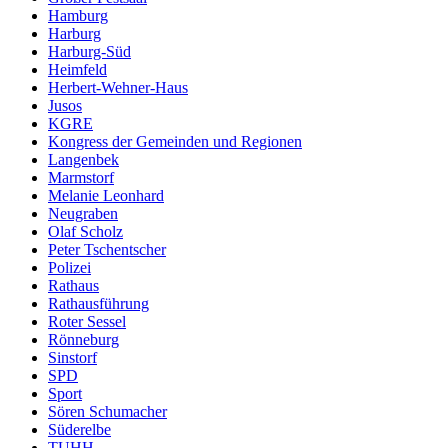
Hamburg
Harburg
Harburg-Süd
Heimfeld
Herbert-Wehner-Haus
Jusos
KGRE
Kongress der Gemeinden und Regionen
Langenbek
Marmstorf
Melanie Leonhard
Neugraben
Olaf Scholz
Peter Tschentscher
Polizei
Rathaus
Rathausführung
Roter Sessel
Rönneburg
Sinstorf
SPD
Sport
Sören Schumacher
Süderelbe
TUHH