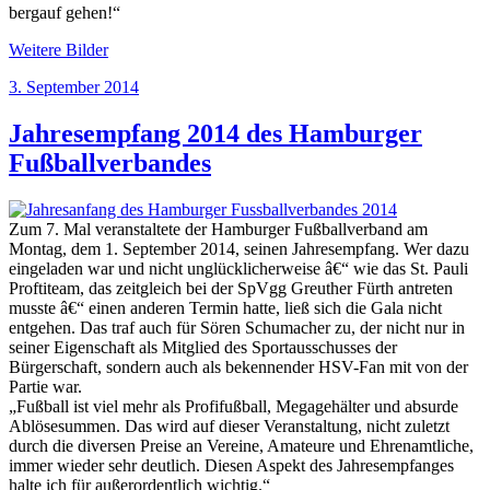
bergauf gehen!“
Weitere Bilder
Veröffentlicht
3. September 2014
am
Jahresempfang 2014 des Hamburger
Fußballverbandes
Zum 7. Mal veranstaltete der Hamburger Fußballverband am
Montag, dem 1. September 2014, seinen Jahresempfang. Wer dazu
eingeladen war und nicht unglücklicherweise â€“ wie das St. Pauli
Proftiteam, das zeitgleich bei der SpVgg Greuther Fürth antreten
musste â€“ einen anderen Termin hatte, ließ sich die Gala nicht
entgehen. Das traf auch für Sören Schumacher zu, der nicht nur in
seiner Eigenschaft als Mitglied des Sportausschusses der
Bürgerschaft, sondern auch als bekennender HSV-Fan mit von der
Partie war.
„Fußball ist viel mehr als Profifußball, Megagehälter und absurde
Ablösesummen. Das wird auf dieser Veranstaltung, nicht zuletzt
durch die diversen Preise an Vereine, Amateure und Ehrenamtliche,
immer wieder sehr deutlich. Diesen Aspekt des Jahresempfanges
halte ich für außerordentlich wichtig.“