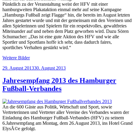
Pünktlich zu der Veranstaltung weist der HFV mit einer
hamburgweiten Plakataktion einmal mehr auf seine Kampagne
„Hamburgs Fußball zeigt Flagge“ hin, die bereits im August letzten
Jahres gestartet wurde und mit der gemeinsam mit den Vereinen und
allen Spielerinnen und Spielern für ein respektvolles, gewaltfreies
Miteinander auf und neben dem Platz geworben wird. Dazu Sören
Schumacher: „Das ist eine gute Aktion des HFV und wie alle
Sportler und Sportfans hoffe ich sehr, dass dadurch faires,
sportliches Verhalten gestärkt wird.“
Weitere Bilder
Veröffentlicht
29. August 2013
30. August 2013
am
Jahresempfang 2013 des Hamburger
Fußball-Verbandes
An die 600 Gäste aus Politik, Wirtschaft und Sport, sowie
Vertreterinnen und Vertreter aller Vereine des Verbandes waren der
Einladung des Hamburger Fußball-Verbandes (HFV) zu seinem
6.Jahresempfang am Montag, dem 26.August 2013, ins Hotel Grand
ElysÃ©e gefolgt.