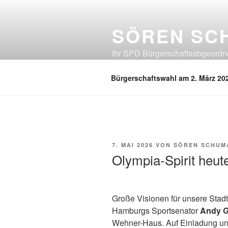
Zum
Inhalt
SÖREN SC
springen
Ihr SPD Bürgerschaftsabgeordnet
Neuland, Östliches Eißendorf, Ös
Bürgerschaftswahl am 2. März 20
VERÖFFENTLICHT
7. MAI 2026
VON
SÖREN SCHUM
AM
Olympia-Spirit heut
Große Visionen für unsere Stad
Hamburgs Sportsenator
Andy G
Wehner-Haus. Auf Einladung un