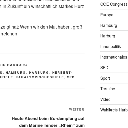
COE Congress
n Zukunft ein wirtschaftlich starkes Herz
Europa
Hamburg
ezeigt hat: Wenn wir den Mut haben, groß
rreichen
Harburg
Innenpolitik
Internationales
EIS HARBURG
SPD
SS
,
HAMBURG
,
HARBURG
,
HERBERT-
SPIELE
,
PARALYMPISCHESPIELE
,
SPD
Sport
Termine
Video
Nächster
Wahlkreis Harb
WEITER
Beitrag
Heute Abend beim Bordempfang auf
dem Marine Tender „Rhein“ zum