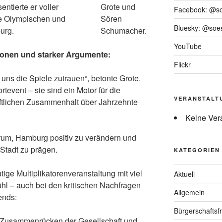
entierte er voller
Grote und
Facebook: @s
ie Olympischen und
Sören
Bluesky: @soes
urg.
Schumacher.
YouTube
ionen und starker Argumente:
Flickr
uns die Spiele zutrauen“, betonte Grote.
rtevent – sie sind ein Motor für die
VERANSTALT
aftlichen Zusammenhalt über Jahrzehnte
Keine Ver
arum, Hamburg positiv zu verändern und
Stadt zu prägen.
KATEGORIEN
ige Multiplikatorenveranstaltung mit viel
Aktuell
hl – auch bei den kritischen Nachfragen
Allgemein
ends:
Bürgerschaftsfr
as Zusammenrücken der Gesellschaft und