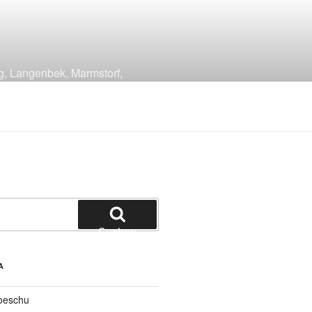
g, Langenbek, Marmstorf,
Suchen
A
oeschu