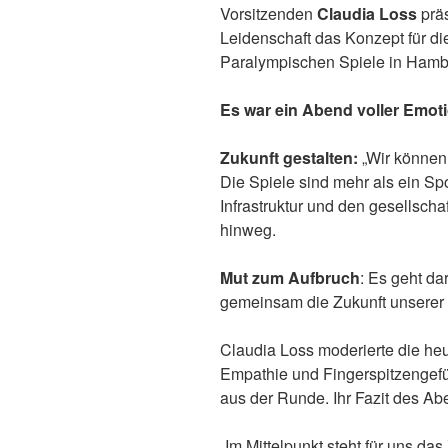
Vorsitzenden
Claudia Loss
präs
Leidenschaft das Konzept für d
Paralympischen Spiele in Hamb
Es war ein Abend voller Emot
Zukunft gestalten:
„Wir können 
Die Spiele sind mehr als ein Spo
Infrastruktur und den gesellsch
hinweg.
Mut zum Aufbruch
: Es geht d
gemeinsam die Zukunft unserer 
Claudia Loss moderierte die heut
Empathie und Fingerspitzengefü
aus der Runde. Ihr Fazit des Ab
„Im Mittelpunkt steht für uns d