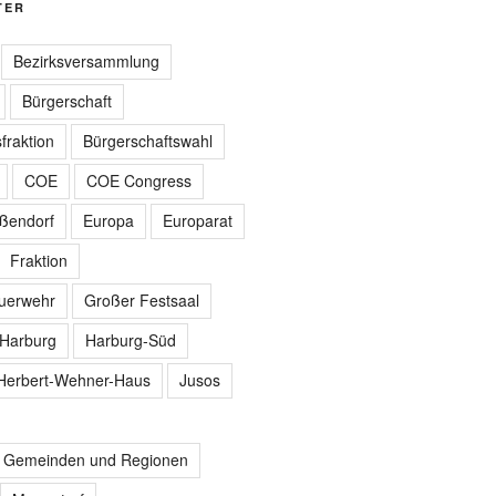
TER
Bezirksversammlung
Bürgerschaft
fraktion
Bürgerschaftswahl
COE
COE Congress
ißendorf
Europa
Europarat
Fraktion
euerwehr
Großer Festsaal
Harburg
Harburg-Süd
Herbert-Wehner-Haus
Jusos
r Gemeinden und Regionen