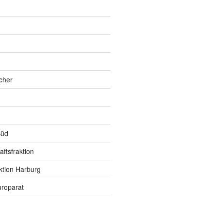
h
cher
Süd
ftsfraktion
ktion Harburg
roparat