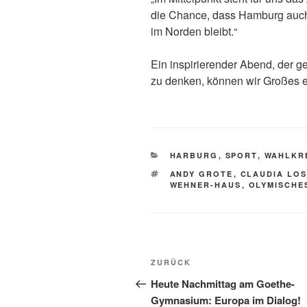
die Chance, dass Hamburg auch i
im Norden bleibt.“
Ein inspirierender Abend, der g
zu denken, können wir Großes e
KATEGORIEN
HARBURG
,
SPORT
,
WAHLKR
SCHLAGWÖRTER
ANDY GROTE
,
CLAUDIA LO
WEHNER-HAUS
,
OLYMISCHE
Beitragsnavigation
Vorheriger
ZURÜCK
Beitrag
Heute Nachmittag am Goethe-
Gymnasium: Europa im Dialog!