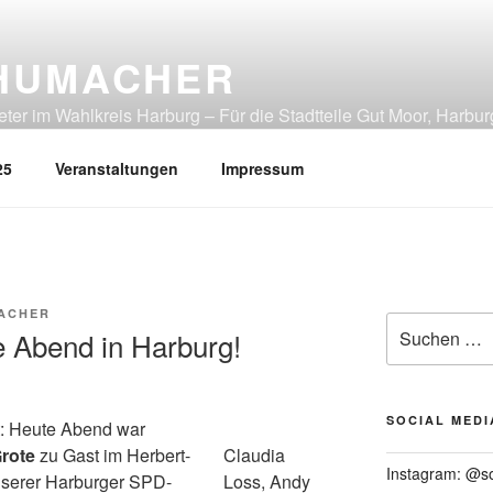
HUMACHER
er im Wahlkreis Harburg – Für die Stadtteile Gut Moor, Harbur
tliches Heimfeld, Rönneburg, Sinstorf, Wilstorf
25
Veranstaltungen
Impressum
ACHER
Suchen
e Abend in Harburg!
nach:
SOCIAL MEDI
t: Heute Abend war
rote
zu Gast im Herbert-
Claudia
Instagram: @s
serer Harburger SPD-
Loss, Andy