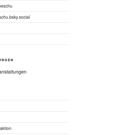
oeschu
chu.bsky.social
UNGEN
anstaltungen
aktion