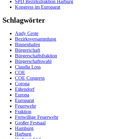
SPD Bezirksfraktion Harburg
Kongress im Europarat
Schlagwörter
Andy Grote
Bezirksversammlung
Binnenhafen
Bürgerschaft
Bürgerschaftsfraktion
Bürgerschaftswahl
Claudia Loss
COE
COE Congress
Corona
Eißendorf
Europa
Europarat
Feuerwehr
Fraktion
Freiwillige Feuerwehr
Großer Festsaal
Hamburg
Harburg