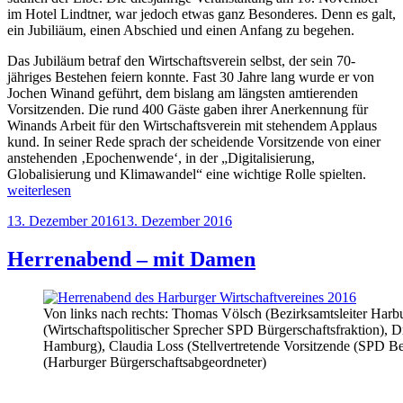
im Hotel Lindtner, war jedoch etwas ganz Besonderes. Denn es galt,
ein Jubiliäum, einen Abschied und einen Anfang zu begehen.
Das Jubiläum betraf den Wirtschaftsverein selbst, der sein 70-
jähriges Bestehen feiern konnte. Fast 30 Jahre lang wurde er von
Jochen Winand geführt, dem bislang am längsten amtierenden
Vorsitzenden. Die rund 400 Gäste gaben ihrer Anerkennung für
Winands Arbeit für den Wirtschaftsverein mit stehendem Applaus
kund. In seiner Rede sprach der scheidende Vorsitzende von einer
anstehenden ‚Epochenwende‘, in der „Digitalisierung,
„Herr
Globalisierung und Klimawandel“ eine wichtige Rolle spielten.
Jubilä
weiterlesen
Absch
Veröffentlicht
13. Dezember 2016
13. Dezember 2016
und
am
Anfan
Herrenabend – mit Damen
Von links nach rechts: Thomas Völsch (Bezirksamtsleiter Harb
(Wirtschaftspolitischer Sprecher SPD Bürgerschaftsfraktion), D
Hamburg), Claudia Loss (Stellvertretende Vorsitzende (SPD B
(Harburger Bürgerschaftsabgeordneter)