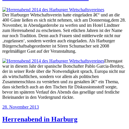
Der Harburger Wirtschaftsverein hatte eingeladen â€“ und an die
400 Gäste ließen es sich nicht nehmen, sich am Donnerstag,dem 28.
November, in Abendgarderobe zu werfen und im Hotel Lindtner
zum Herrenabend zu erscheinen. Seit etlichen Jahren ist der Name
nur noch Tradition. Denn auch Frauen sind mittlerweile nicht nur
‚zugelassen‘, sondern werden auch eingeladen. Als Harburger
Bürgerschaftsabgeordneter ist Sören Schumacher seit 2008
regelmäßiger Gast auf der Veranstaltung.
Ehrengast
war in diesem Jahr der spanische Botschafter Pablo Garcia-Berdoy,
der in seiner Rede über die Notwendigkeit sprach, Europa nicht nur
als wirtschaftlichen, sondern vor allem als politischen
Zusammenschluss zu verstehen und zu gestalten â€“ ein Thema,
dass sicherlich auch an den Tischen für Diskussionsstoff sorgte,
bevor im späteren Verlauf des Abends das gesellige und festliche
Beieinander in den Vordergrund rückte.
Veröffentlicht
28. November 2013
am
Herrenabend in Harburg