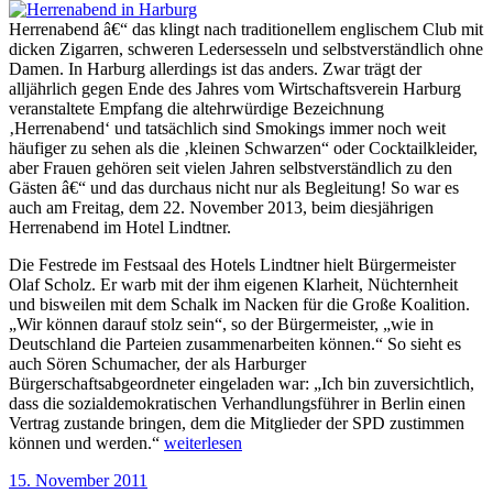
Herrenabend â€“ das klingt nach traditionellem englischem Club mit
dicken Zigarren, schweren Ledersesseln und selbstverständlich ohne
Damen. In Harburg allerdings ist das anders. Zwar trägt der
alljährlich gegen Ende des Jahres vom Wirtschaftsverein Harburg
veranstaltete Empfang die altehrwürdige Bezeichnung
‚Herrenabend‘ und tatsächlich sind Smokings immer noch weit
häufiger zu sehen als die ‚kleinen Schwarzen“ oder Cocktailkleider,
aber Frauen gehören seit vielen Jahren selbstverständlich zu den
Gästen â€“ und das durchaus nicht nur als Begleitung! So war es
auch am Freitag, dem 22. November 2013, beim diesjährigen
Herrenabend im Hotel Lindtner.
Die Festrede im Festsaal des Hotels Lindtner hielt Bürgermeister
Olaf Scholz. Er warb mit der ihm eigenen Klarheit, Nüchternheit
und bisweilen mit dem Schalk im Nacken für die Große Koalition.
„Wir können darauf stolz sein“, so der Bürgermeister, „wie in
Deutschland die Parteien zusammenarbeiten können.“ So sieht es
auch Sören Schumacher, der als Harburger
Bürgerschaftsabgeordneter eingeladen war: „Ich bin zuversichtlich,
dass die sozialdemokratischen Verhandlungsführer in Berlin einen
Vertrag zustande bringen, dem die Mitglieder der SPD zustimmen
„Herrenabend
können und werden.“
weiterlesen
in
Veröffentlicht
15. November 2011
Harburg“