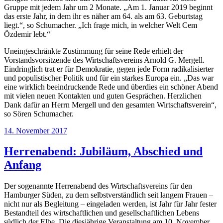
Gruppe mit jedem Jahr um 2 Monate. „Am 1. Januar 2019 beginnt
das erste Jahr, in dem ihr es näher am 64. als am 63. Geburtstag
liegt.“, so Schumacher. „Ich frage mich, in welcher Welt Cem
Özdemir lebt.“
Uneingeschränkte Zustimmung für seine Rede erhielt der
Vorstandsvorsitzende des Wirtschaftsvereins Arnold G. Mergell.
Eindringlich trat er für Demokratie, gegen jede Form radikalisierter
und populistischer Politik und für ein starkes Europa ein. „Das war
eine wirklich beeindruckende Rede und überdies ein schöner Abend
mit vielen neuen Kontakten und guten Gesprächen. Herzlichen
Dank dafür an Herrn Mergell und den gesamten Wirtschaftsverein“,
so Sören Schumacher.
Veröffentlicht
14. November 2017
am
Herrenabend: Jubiläum, Abschied und
Anfang
Der sogenannte Herrenabend des Wirtschaftsvereins für den
Hamburger Süden, zu dem selbstverständlich seit langem Frauen –
nicht nur als Begleitung – eingeladen werden, ist Jahr für Jahr fester
Bestandteil des wirtschaftlichen und gesellschaftlichen Lebens
südlich der Elbe. Die diesjährige Veranstaltung am 10. November