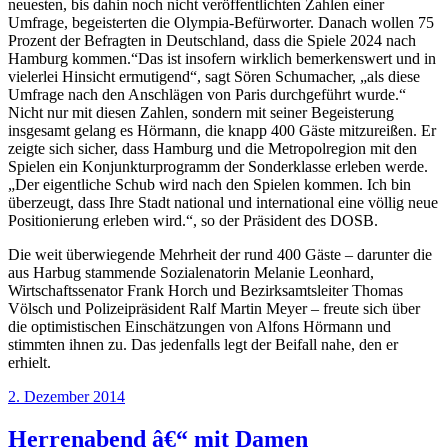
neuesten, bis dahin noch nicht veröffentlichten Zahlen einer
Umfrage, begeisterten die Olympia-Befürworter. Danach wollen 75
Prozent der Befragten in Deutschland, dass die Spiele 2024 nach
Hamburg kommen.“Das ist insofern wirklich bemerkenswert und in
vielerlei Hinsicht ermutigend“, sagt Sören Schumacher, „als diese
Umfrage nach den Anschlägen von Paris durchgeführt wurde.“
Nicht nur mit diesen Zahlen, sondern mit seiner Begeisterung
insgesamt gelang es Hörmann, die knapp 400 Gäste mitzureißen. Er
zeigte sich sicher, dass Hamburg und die Metropolregion mit den
Spielen ein Konjunkturprogramm der Sonderklasse erleben werde.
„Der eigentliche Schub wird nach den Spielen kommen. Ich bin
überzeugt, dass Ihre Stadt national und international eine völlig neue
Positionierung erleben wird.“, so der Präsident des DOSB.
Die weit überwiegende Mehrheit der rund 400 Gäste – darunter die
aus Harbug stammende Sozialenatorin Melanie Leonhard,
Wirtschaftssenator Frank Horch und Bezirksamtsleiter Thomas
Völsch und Polizeipräsident Ralf Martin Meyer – freute sich über
die optimistischen Einschätzungen von Alfons Hörmann und
stimmten ihnen zu. Das jedenfalls legt der Beifall nahe, den er
erhielt.
Veröffentlicht
2. Dezember 2014
am
Herrenabend â€“ mit Damen