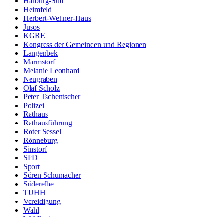
Harburg-Süd
Heimfeld
Herbert-Wehner-Haus
Jusos
KGRE
Kongress der Gemeinden und Regionen
Langenbek
Marmstorf
Melanie Leonhard
Neugraben
Olaf Scholz
Peter Tschentscher
Polizei
Rathaus
Rathausführung
Roter Sessel
Rönneburg
Sinstorf
SPD
Sport
Sören Schumacher
Süderelbe
TUHH
Vereidigung
Wahl