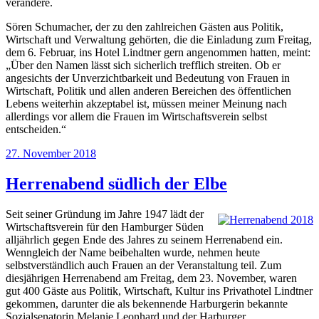
verändere.
Sören Schumacher, der zu den zahlreichen Gästen aus Politik,
Wirtschaft und Verwaltung gehörten, die die Einladung zum Freitag,
dem 6. Februar, ins Hotel Lindtner gern angenommen hatten, meint:
„Über den Namen lässt sich sicherlich trefflich streiten. Ob er
angesichts der Unverzichtbarkeit und Bedeutung von Frauen in
Wirtschaft, Politik und allen anderen Bereichen des öffentlichen
Lebens weiterhin akzeptabel ist, müssen meiner Meinung nach
allerdings vor allem die Frauen im Wirtschaftsverein selbst
entscheiden.“
Veröffentlicht
27. November 2018
am
Herrenabend südlich der Elbe
Seit seiner Gründung im Jahre 1947 lädt der
Wirtschaftsverein für den Hamburger Süden
alljährlich gegen Ende des Jahres zu seinem Herrenabend ein.
Wenngleich der Name beibehalten wurde, nehmen heute
selbstverständlich auch Frauen an der Veranstaltung teil. Zum
diesjährigen Herrenabend am Freitag, dem 23. November, waren
gut 400 Gäste aus Politik, Wirtschaft, Kultur ins Privathotel Lindtner
gekommen, darunter die als bekennende Harburgerin bekannte
Sozialsenatorin Melanie Leonhard und der Harburger