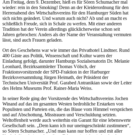
Am Freitag, dem 9. Dezember, hieß es für Sören Schumacher mal
wieder: rein in den Smoking! Denn an der Kleiderordnung für den
Herrenabend des Wirtschaftsvereins für den Hamburger Süden hat
sich nichts geändert. Und warum auch nicht? Ab und an macht es
schließlich Freude, sich in Schale zu werfen. Mit einer anderen
Tradition hat der Verein allerdings glücklicherweise schon seit
Jahren gebrochen: Anders als der Name der Veranstaltung vermuten
lässt, sind auch Frauen geladen.
Ort des Geschehens war wie immer das Privathotel Lindtner. Rund
400 Gäste aus Politik, Wissenschaft und Kultur waren der
Einladung gefolgt, darunter Hamburgs Sozialsenatorin Dr. Melanie
Leonhard, Bezirksamtsleiter Thomas Völsch, der
Fraktionsvorsitzende der SPD-Fraktion in der Harburger
Bezirksversammlung Jürgen Heimath, der Präsident der
Technischen Universität Prof. Garabed Antranikian sowie der Leiter
des Helms Museums Prof. Rainer-Maria Weiss.
In seiner Rede ging der Vorsitzende des Wirtschaftsvereins Jochen
Winand auf das im gesamten Westen bedrohliche Erstarken von
Populisten und Parteien ein, die das Blaue vom Himmel versprächen
und auf Abschottung, Misstrauen und Verschuldung setzten.
Weltoffenheit werde auch weiterhin ein Garant für eine lebenswerte
Gesellschaft sein. „Dem kann ich nur uneingeschränkt zustimmen“,
so Sören Schumacher. „Und man kann nur hoffen und mit aller