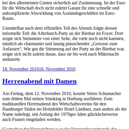
bei den allermeisten Gästen sicherlich auf Zustimmung. Ist der Euro
für die Wirtschaft doch nicht zuletzt Garant für eine schnelle und
unkomplizierte Abwicklung von Auslandsgeschäften im Euro-
Raum.
Unmittelbar nach dem offiziellen Teil des Abends folgte dessen
informelle Teil: die Afterlunch-Party an der Bierbar im Foyer. Dort
zeigte sich Steinmeier von einer Seite, die viele noch nicht kannten,
nämlich als charmanter und launig plauschender „Genosse zum
Anfassen“, Wie gut die Stimmung auf der Party an der Bierbar war,
zeigte sich nicht zuletzt daran, dass sie bis weit nach Mitternacht
andauerte.
Veröffentlicht
18. November 2010
18. November 2010
am
Herrenabend mit Damen
Am Freitag, dem 12. November 2010, konnte Sören Schumacher
zum dritten Mal seinen Smoking in Harburg ausführen: Zum
traditionellen Herrenabend des Wirtschaftsvereins für den
Hamburger Süden im Heimfelder Hotel Lindtner, zum anders als der
Name nahelegt, seit Anfang der 1970ger Jahre glücklicherweise
auch Frauen eingeladen werden.