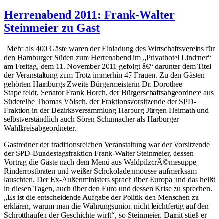
am
Herrenabend 2011: Frank-Walter
Steinmeier zu Gast
Mehr als 400 Gäste waren der Einladung des Wirtschaftsvereins für
den Hamburger Süden zum Herrenabend im „Privathotel Lindtner“
am Freitag, dem 11. November 2011 gefolgt â€“ darunter dem Titel
der Veranstaltung zum Trotz immerhin 47 Frauen. Zu den Gästen
gehörten Hamburgs Zweite Bürgermeisterin Dr. Dorothee
Stapelfeldt, Senator Frank Horch, der Bürgerschaftsabgeordnete aus
Süderelbe Thomas Völsch. der Fraktionsvorsitzende der SPD-
Fraktion in der Bezirksversammlung Harburg Jürgen Heimath und
selbstverständlich auch Sören Schumacher als Harburger
Wahlkreisabgeordneter.
Gastredner der traditionsreichen Veranstaltung war der Vorsitzende
der SPD-Bundestagsfraktion Frank-Walter Steinmeier, dessen
Vortrag die Gäste nach dem Menü aus WaldpilzcrÃ©mesuppe,
Rinderrostbraten und weißer Schokoladenmousse aufmerksam
lauschten. Der Ex-Außenministers sprach über Europa und das heißt
in diesen Tagen, auch über den Euro und dessen Krise zu sprechen.
„Es ist die entscheidende Aufgabe der Politik den Menschen zu
erklären, warum man die Währungsunion nicht leichtfertig auf den
Schrotthaufen der Geschichte wirft“, so Steinmeier. Damit stieß er