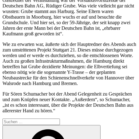
Gastredner der Veranstaltung war der Vorstandsvorsitzende der
Deutschen Bahn AG, Rüdiger Grube. Was viele vielleicht gar nicht
wussten: Grube stammt aus Harburg. Seine Eltern waren
Obstbauern in Moorburg, hier wuchs er auf und besuchte die
Grundschule. Und hier sei, so der 59-Jährige, der seit knapp zwei
Jahren der erste Mann bei der Deutschen Bahn ist, „ehrbarer
Kaufmann groß geworden ist“.
Wie zu erwarten war, äußerte sich der Hauptredner des Abends auch
zum umstrittenen Projekt Stuttgart 21. Dieses müsse durchgezogen
werden und er werde es durchziehen, so die entschlossenen Worte.
Auch zu großen Infrastrukturmaßnahmen, die Hamburg direkt
betreffen hat Grube dezidierte Meinungen: die Elbvertiefung sei
ebenso nötig wie die sogenannte Y-Trasse – der geplanten
Neubaustrecke für den Schienenschnellverkehr von Hannover über
Walsrode nach Hamburg und Bremen.
Für Sören Schumacher bot der Abend Gelegenheit zu Gesprächen
und zum Knüpfen neuer Kontakte. „Außerdem“, so Schumacher,
„ist es schon interessant, über die Projekte der Deutschen Bahn aus
allererster Hand zu hören.“
Suchen
nach:
Suchen