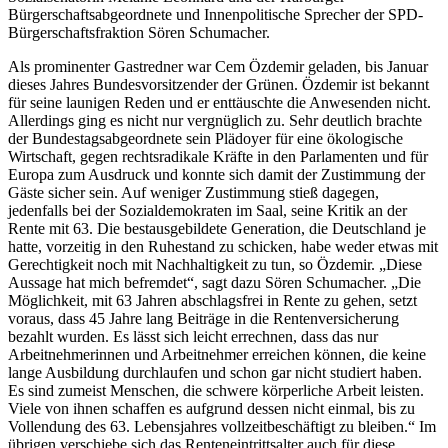
Bürgerschaftsabgeordnete und Innenpolitische Sprecher der SPD-
Bürgerschaftsfraktion Sören Schumacher.
Als prominenter Gastredner war Cem Özdemir geladen, bis Januar
dieses Jahres Bundesvorsitzender der Grünen. Özdemir ist bekannt
für seine launigen Reden und er enttäuschte die Anwesenden nicht.
Allerdings ging es nicht nur vergnüglich zu. Sehr deutlich brachte
der Bundestagsabgeordnete sein Plädoyer für eine ökologische
Wirtschaft, gegen rechtsradikale Kräfte in den Parlamenten und für
Europa zum Ausdruck und konnte sich damit der Zustimmung der
Gäste sicher sein. Auf weniger Zustimmung stieß dagegen,
jedenfalls bei der Sozialdemokraten im Saal, seine Kritik an der
Rente mit 63. Die bestausgebildete Generation, die Deutschland je
hatte, vorzeitig in den Ruhestand zu schicken, habe weder etwas mit
Gerechtigkeit noch mit Nachhaltigkeit zu tun, so Özdemir. „Diese
Aussage hat mich befremdet“, sagt dazu Sören Schumacher. „Die
Möglichkeit, mit 63 Jahren abschlagsfrei in Rente zu gehen, setzt
voraus, dass 45 Jahre lang Beiträge in die Rentenversicherung
bezahlt wurden. Es lässt sich leicht errechnen, dass das nur
Arbeitnehmerinnen und Arbeitnehmer erreichen können, die keine
lange Ausbildung durchlaufen und schon gar nicht studiert haben.
Es sind zumeist Menschen, die schwere körperliche Arbeit leisten.
Viele von ihnen schaffen es aufgrund dessen nicht einmal, bis zu
Vollendung des 63. Lebensjahres vollzeitbeschäftigt zu bleiben.“ Im
übrigen verschiebe sich das Renteneintrittsalter auch für diese