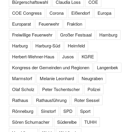
Bürgerschaftswahl
Claudia Loss
COE
COE Congress
Corona
Eißendorf
Europa
Europarat
Feuerwehr
Fraktion
Freiwillige Feuerwehr
Großer Festsaal
Hamburg
Harburg
Harburg-Süd
Heimfeld
Herbert-Wehner-Haus
Jusos
KGRE
Kongress der Gemeinden und Regionen
Langenbek
Marmstorf
Melanie Leonhard
Neugraben
Olaf Scholz
Peter Tschentscher
Polizei
Rathaus
Rathausführung
Roter Sessel
Rönneburg
Sinstorf
SPD
Sport
Sören Schumacher
Süderelbe
TUHH