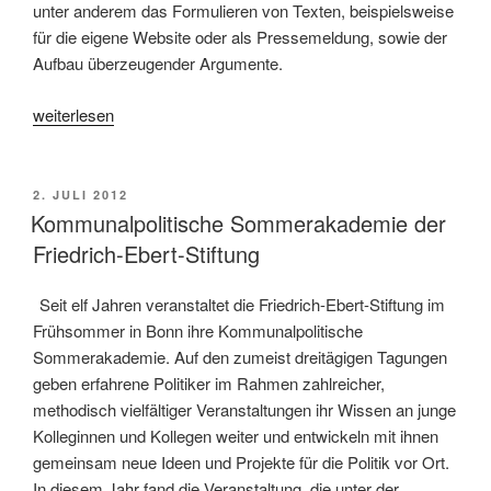
unter anderem das Formulieren von Texten, beispielsweise
für die eigene Website oder als Pressemeldung, sowie der
Aufbau überzeugender Argumente.
„Training
weiterlesen
für
den
Kopf
VERÖFFENTLICHT
2. JULI 2012
AM
bei
Kommunalpolitische Sommerakademie der
der
Friedrich-Ebert-Stiftung
kommunalpolitischen
Sommerakademie“
Seit elf Jahren veranstaltet die Friedrich-Ebert-Stiftung im
Frühsommer in Bonn ihre Kommunalpolitische
Sommerakademie. Auf den zumeist dreitägigen Tagungen
geben erfahrene Politiker im Rahmen zahlreicher,
methodisch vielfältiger Veranstaltungen ihr Wissen an junge
Kolleginnen und Kollegen weiter und entwickeln mit ihnen
gemeinsam neue Ideen und Projekte für die Politik vor Ort.
In diesem Jahr fand die Veranstaltung, die unter der