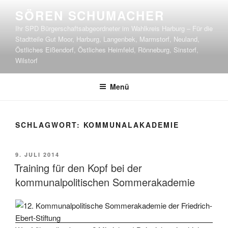
Zum
SÖREN SCHUMACHER
Inhalt
Ihr SPD Bürgerschaftsabgeordneter im Wahlkreis Harburg – Für die
springen
Stadtteile Gut Moor, Harburg, Langenbek, Marmstorf, Neuland,
Östliches Eißendorf, Östliches Heimfeld, Rönneburg, Sinstorf,
Wilstorf
Menü
SCHLAGWORT:
KOMMUNALAKADEMIE
VERÖFFENTLICHT
9. JULI 2014
AM
Training für den Kopf bei der
kommunalpolitischen Sommerakademie