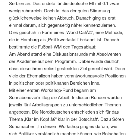
Serbien an. Das endete für die deutsche Elf mit 0:1 zwar
wenig ruhmreich. Doch tat das der guten Stimmung
glücklicherweise keinen Abbruch. Danach ging es erst
einmal darum, sich gegenseitig näher kennenzulernen.
Dies geschah in Form eines ‚World CafÃ©‘, eine Methode,
die in Hamburg als ‚Politikwerkstatt‘ bekannt ist. Danach
bestimmte die Fußball-WM den Tagesablauf:
Am Abend stand eine Diskussionsrunde mit Absolventen
der Akademie auf dem Programm. Dabei wurde deutlich,
dass diese ihrem selbst gesteckten Ziel gerecht wird. Denn
viele der Ehemaligen haben verantwortungsvolle Positionen
in politischen oder politiknahen Bereichen inne.
Mit einer ersten Workshop-Rund begann am
Sonnabendvormittag die Arbeit. In diesen Runden wurden
jeweils fünf Arbeitsgruppen zu unterschiedlichen Themen
angeboten. Die Norddeutschen entschieden sich für das
Thema ‚Klar im Kopf â€“ klar in der Botschaft‘. Dazu Sören
Schumacher: „In diesem Workshop ging es darum, wie
sich Politiker verständlich machen können, wie Botschaften