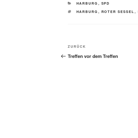
KATEGORIEN
HARBURG
,
SPD
SCHLAGWÖRTER
HARBURG
,
ROTER SESSEL
,
Beitragsnavigation
Vorheriger
ZURÜCK
Beitrag
Treffen vor dem Treffen