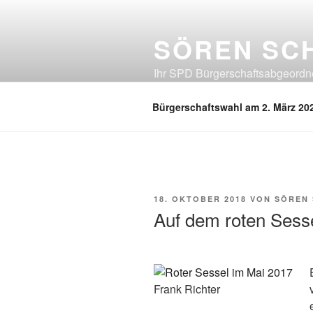
Zum
Inhalt
SÖREN SC
springen
Ihr SPD Bürgerschaftsabgeordnet
Neuland, Östliches Eißendorf, Ös
Bürgerschaftswahl am 2. März 20
VERÖFFENTLICHT
18. OKTOBER 2018
VON
SÖREN
AM
Auf dem roten Sesse
Frank Richter