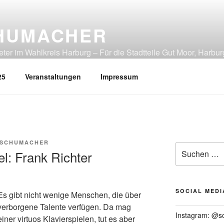
HUMACHER
er im Wahlkreis Harburg – Für die Stadtteile Gut Moor, Harbur
tliches Heimfeld, Rönneburg, Sinstorf, Wilstorf
25
Veranstaltungen
Impressum
 SCHUMACHER
Suchen
l: Frank Richter
nach:
SOCIAL MEDI
Es gibt nicht wenige Menschen, die über
verborgene Talente verfügen. Da mag
Instagram: @s
einer virtuos Klavierspielen, tut es aber