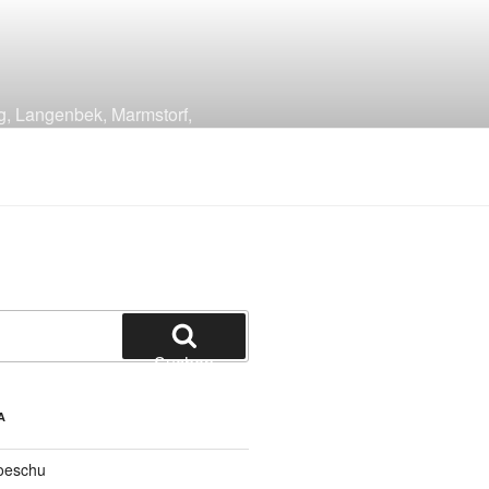
g, Langenbek, Marmstorf,
Suchen
A
oeschu