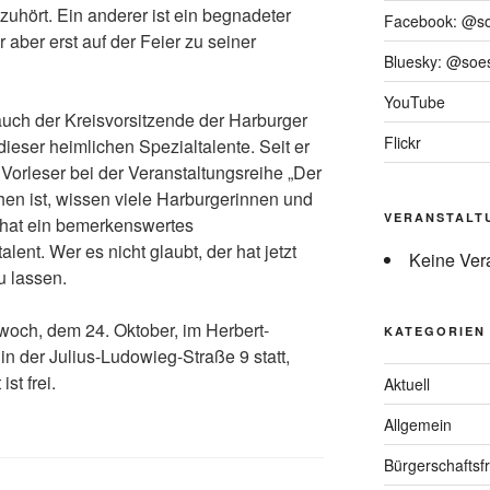
zuhört. Ein anderer ist ein begnadeter
Facebook: @s
r aber erst auf der Feier zu seiner
Bluesky: @soes
YouTube
auch der Kreisvorsitzende der Harburger
Flickr
ieser heimlichen Spezialtalente. Seit er
 Vorleser bei der Veranstaltungsreihe „Der
hen ist, wissen viele Harburgerinnen und
VERANSTALT
hat ein bemerkenswertes
lent. Wer es nicht glaubt, der hat jetzt
Keine Ver
u lassen.
twoch, dem 24. Oktober, im Herbert-
KATEGORIEN
 der Julius-Ludowieg-Straße 9 statt,
ist frei.
Aktuell
Allgemein
Bürgerschaftsfr