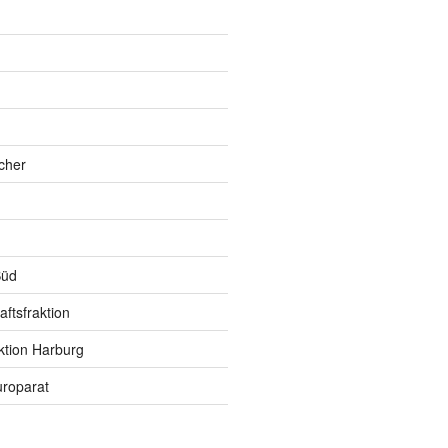
h
cher
Süd
ftsfraktion
ktion Harburg
roparat