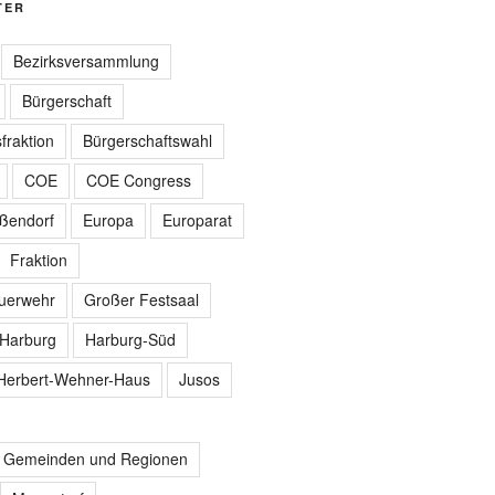
TER
Bezirksversammlung
Bürgerschaft
fraktion
Bürgerschaftswahl
COE
COE Congress
ißendorf
Europa
Europarat
Fraktion
euerwehr
Großer Festsaal
Harburg
Harburg-Süd
Herbert-Wehner-Haus
Jusos
r Gemeinden und Regionen