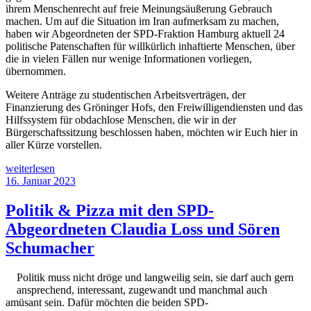
ihrem Menschenrecht auf freie Meinungsäußerung Gebrauch
machen. Um auf die Situation im Iran aufmerksam zu machen,
haben wir Abgeordneten der SPD-Fraktion Hamburg aktuell 24
politische Patenschaften für willkürlich inhaftierte Menschen, über
die in vielen Fällen nur wenige Informationen vorliegen,
übernommen.
Weitere Anträge zu studentischen Arbeitsverträgen, der
Finanzierung des Gröninger Hofs, den Freiwilligendiensten und das
Hilfssystem für obdachlose Menschen, die wir in der
Bürgerschaftssitzung beschlossen haben, möchten wir Euch hier in
aller Kürze vorstellen.
„Bericht
weiterlesen
aus
Veröffentlicht
16. Januar 2023
der
am
Bürgerschaftssitzung
Politik & Pizza mit den SPD-
(18.
Abgeordneten Claudia Loss und Sören
Januar
2023)“
Schumacher
Politik muss nicht dröge und langweilig sein, sie darf auch gern
ansprechend, interessant, zugewandt und manchmal auch
amüsant sein. Dafür möchten die beiden SPD-