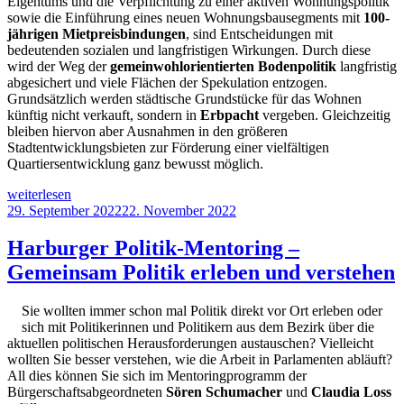
Eigentums und die Verpflichtung zu einer aktiven Wohnungspolitik
sowie die Einführung eines neuen Wohnungsbausegments mit
100-
jährigen Mietpreisbindungen
, sind Entscheidungen mit
bedeutenden sozialen und langfristigen Wirkungen. Durch diese
wird der Weg der
gemeinwohlorientierten Bodenpolitik
langfristig
abgesichert und viele Flächen der Spekulation entzogen.
Grundsätzlich werden städtische Grundstücke für das Wohnen
künftig nicht verkauft, sondern in
Erbpacht
vergeben. Gleichzeitig
bleiben hiervon aber Ausnahmen in den größeren
Stadtentwicklungsbieten zur Förderung einer vielfältigen
Quartiersentwicklung ganz bewusst möglich.
„Bericht
weiterlesen
aus
Veröffentlicht
29. September 2022
22. November 2022
der
am
Bürgerschaftssitzung
Harburger Politik-Mentoring –
(3.
Gemeinsam Politik erleben und verstehen
&
16.
November
Sie wollten immer schon mal Politik direkt vor Ort erleben oder
2022)“
sich mit Politikerinnen und Politikern aus dem Bezirk über die
aktuellen politischen Herausforderungen austauschen? Vielleicht
wollten Sie besser verstehen, wie die Arbeit in Parlamenten abläuft?
All dies können Sie sich im Mentoringprogramm der
Bürgerschaftsabgeordneten
Sören Schumacher
und
Claudia Loss