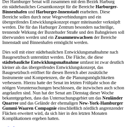
Der Hamburger Senat will zusammen mit dem Bezirk Harburg
ein städtebauliches Gesamtkonzept für die Bereiche
Harburger-
Binnenhafen
und
Harburger-Innenstadt
erarbeiten. Diese
Bereiche sollen durch neue Wegeverbindungen und ein
übergreifendes Entwicklungskonzept enger miteinander verknüpft
werden. Die für das Harburger Zentrum besonders nachteilige,
trennende Wirkung der Buxtehuder Straße und den Bahngleisen soll
überwunden werden und ein
Zusammenwachsen
der Bereiche
Innenstadt und Binnenhafen ermöglicht werden.
Dies soll mit einer städtebaulichen Entwicklungsmaßnahme nach
Baugesetzbuch unterstützt werden. Die Fläche, die diese
städtebauliche Entwicklungsmaßnahme
umfasst ist zwar deutlich
kleiner als das übergreifendes Entwicklungskonzept, das
Baugesetzbuch eröffnet für diesen Bereich aber zusätzliche
Instrumente und Kompetenzen, die die Planungsmöglichkeiten
verbessern. Hierzu hatte der Senat im letzten Frühjahr schon die
nötigen Voruntersuchungen beschlossen, die inzwischen auch schon
angelaufen sind. Nun hat der Senat am Dienstag dieser Woche
bekanntgegeben, dass das Untersuchungsgebiet um das
Neuländer
Quarree
und das Gelände der ehemaligen
New-York-Hamburger
Gummi-Waaren Compagnie
einschließlich nördlich angrenzender
Flächen erweitert wird, da sich hier in den letzten Monaten
Komplikationen ergeben hatten.