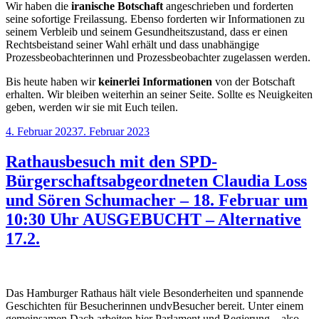
Wir haben die
iranische Botschaft
angeschrieben und forderten
seine sofortige Freilassung. Ebenso forderten wir Informationen zu
seinem Verbleib und seinem Gesundheitszustand, dass er einen
Rechtsbeistand seiner Wahl erhält und dass unabhängige
Prozessbeobachterinnen und Prozessbeobachter zugelassen werden.
Bis heute haben wir
keinerlei Informationen
von der Botschaft
erhalten. Wir bleiben weiterhin an seiner Seite. Sollte es Neuigkeiten
geben, werden wir sie mit Euch teilen.
Veröffentlicht
4. Februar 2023
7. Februar 2023
am
Rathausbesuch mit den SPD-
Bürgerschaftsabgeordneten Claudia Loss
und Sören Schumacher – 18. Februar um
10:30 Uhr AUSGEBUCHT – Alternative
17.2.
Das Hamburger Rathaus hält viele Besonderheiten und spannende
Geschichten für Besucherinnen undvBesucher bereit. Unter einem
gemeinsamen Dach arbeiten hier Parlament und Regierung – also