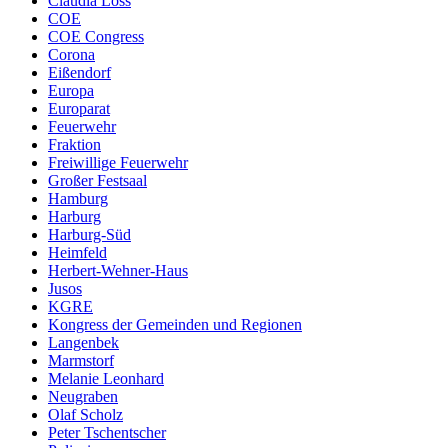
Claudia Loss
COE
COE Congress
Corona
Eißendorf
Europa
Europarat
Feuerwehr
Fraktion
Freiwillige Feuerwehr
Großer Festsaal
Hamburg
Harburg
Harburg-Süd
Heimfeld
Herbert-Wehner-Haus
Jusos
KGRE
Kongress der Gemeinden und Regionen
Langenbek
Marmstorf
Melanie Leonhard
Neugraben
Olaf Scholz
Peter Tschentscher