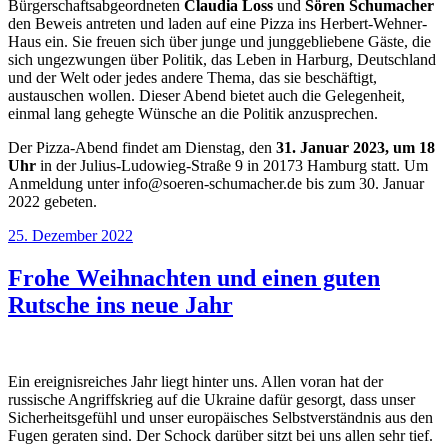
Bürgerschaftsabgeordneten
Claudia Loss
und
Sören Schumacher
den Beweis antreten und laden auf eine Pizza ins Herbert-Wehner-
Haus ein. Sie freuen sich über junge und junggebliebene Gäste, die
sich ungezwungen über Politik, das Leben in Harburg, Deutschland
und der Welt oder jedes andere Thema, das sie beschäftigt,
austauschen wollen. Dieser Abend bietet auch die Gelegenheit,
einmal lang gehegte Wünsche an die Politik anzusprechen.
Der Pizza-Abend findet am Dienstag, den
31. Januar 2023, um 18
Uhr
in der Julius-Ludowieg-Straße 9 in 20173 Hamburg statt. Um
Anmeldung unter info@soeren-schumacher.de bis zum 30. Januar
2022 gebeten.
Veröffentlicht
25. Dezember 2022
am
Frohe Weihnachten und einen guten
Rutsche ins neue Jahr
Ein ereignisreiches Jahr liegt hinter uns. Allen voran hat der
russische Angriffskrieg auf die Ukraine dafür gesorgt, dass unser
Sicherheitsgefühl und unser europäisches Selbstverständnis aus den
Fugen geraten sind. Der Schock darüber sitzt bei uns allen sehr tief.