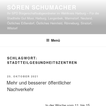
Zum
SÖREN SCHUMACHER
Inhalt
Ihr SPD Bürgerschaftsabgeordneter im Wahlkreis Harburg – Für die
springen
Stadtteile Gut Moor, Harburg, Langenbek, Marmstorf, Neuland,
Östliches Eißendorf, Östliches Heimfeld, Rönneburg, Sinstorf,
Wilstorf
Menü
SCHLAGWORT:
STADTTEILGESUNDHEITSZENTREN
VERÖFFENTLICHT
25. OKTOBER 2021
AM
Mehr und besserer öffentlicher
Nachverkehr
In der Woche vom 11. bis 15.