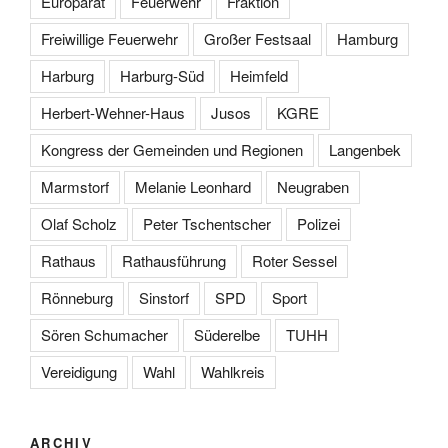
Europarat
Feuerwehr
Fraktion
Freiwillige Feuerwehr
Großer Festsaal
Hamburg
Harburg
Harburg-Süd
Heimfeld
Herbert-Wehner-Haus
Jusos
KGRE
Kongress der Gemeinden und Regionen
Langenbek
Marmstorf
Melanie Leonhard
Neugraben
Olaf Scholz
Peter Tschentscher
Polizei
Rathaus
Rathausführung
Roter Sessel
Rönneburg
Sinstorf
SPD
Sport
Sören Schumacher
Süderelbe
TUHH
Vereidigung
Wahl
Wahlkreis
ARCHIV