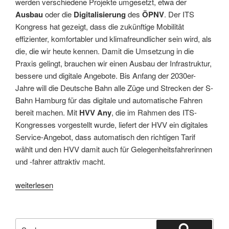
werden verschiedene Projekte umgesetzt, etwa der
Ausbau
oder die
Digitalisierung
des
ÖPNV
. Der ITS
Kongress hat gezeigt, dass die zukünftige Mobilität
effizienter, komfortabler und klimafreundlicher sein wird, als
die, die wir heute kennen. Damit die Umsetzung in die
Praxis gelingt, brauchen wir einen Ausbau der Infrastruktur,
bessere und digitale Angebote. Bis Anfang der 2030er-
Jahre will die Deutsche Bahn alle Züge und Strecken der S-
Bahn Hamburg für das digitale und automatische Fahren
bereit machen. Mit
HVV Any
, die im Rahmen des ITS-
Kongresses vorgestellt wurde, liefert der HVV ein digitales
Service-Angebot, dass automatisch den richtigen Tarif
wählt und den HVV damit auch für Gelegenheitsfahrerinnen
und -fahrer attraktiv macht.
„Mehr
weiterlesen
und
besserer
öffentlicher
Suchen