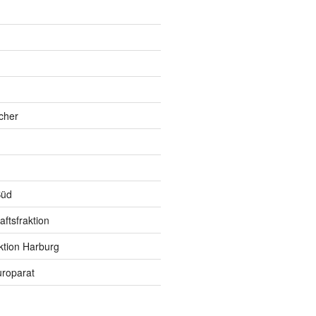
h
cher
Süd
ftsfraktion
ktion Harburg
roparat