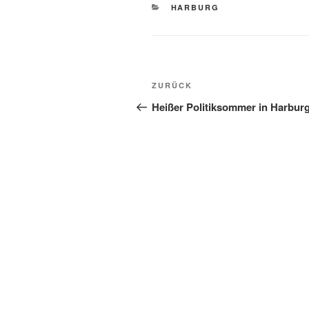
KATEGORIEN
HARBURG
Beitragsnavigation
Vorheriger
ZURÜCK
Beitrag
Heißer Politiksommer in Harbur