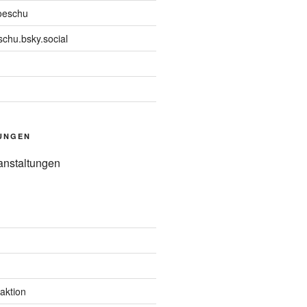
oeschu
chu.bsky.social
UNGEN
anstaltungen
aktion