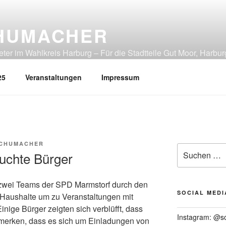
HUMACHER
er im Wahlkreis Harburg – Für die Stadtteile Gut Moor, Harbur
tliches Heimfeld, Rönneburg, Sinstorf, Wilstorf
25
Veranstaltungen
Impressum
SCHUMACHER
Suchen
uchte Bürger
nach:
 zwei Teams der SPD Marmstorf durch den
SOCIAL MEDI
 Haushalte um zu Veranstaltungen mit
nige Bürger zeigten sich verblüfft, dass
Instagram: @s
e merken, dass es sich um Einladungen von