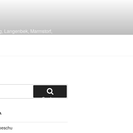
g, Langenbek, Marmstorf,
Suchen
A
oeschu