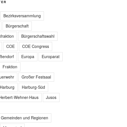
TER
Bezirksversammlung
Bürgerschaft
fraktion
Bürgerschaftswahl
COE
COE Congress
ißendorf
Europa
Europarat
Fraktion
euerwehr
Großer Festsaal
Harburg
Harburg-Süd
Herbert-Wehner-Haus
Jusos
r Gemeinden und Regionen