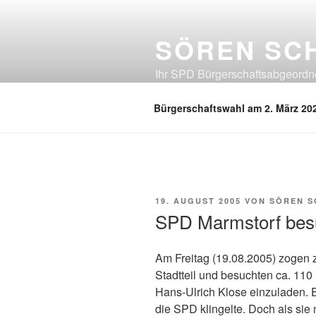
Zum
Inhalt
SÖREN SC
springen
Ihr SPD Bürgerschaftsabgeordnet
Neuland, Östliches Eißendorf, Ös
Bürgerschaftswahl am 2. März 20
VERÖFFENTLICHT
19. AUGUST 2005
VON
SÖREN 
AM
SPD Marmstorf bes
Am Freitag (19.08.2005) zogen
Stadtteil und besuchten ca. 110
Hans-Ulrich Klose einzuladen. Ei
die SPD klingelte. Doch als si