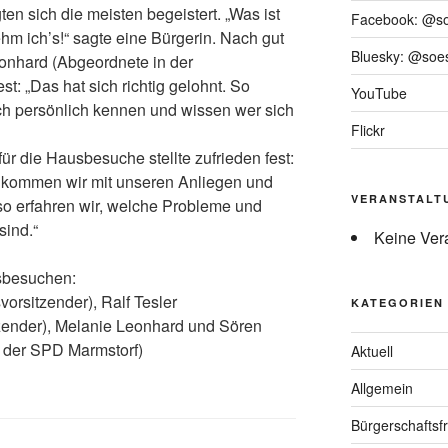
en sich die meisten begeistert. „Was ist
Facebook: @s
m ich’s!“ sagte eine Bürgerin. Nach gut
Bluesky: @soes
eonhard (Abgeordnete in der
t: „Das hat sich richtig gelohnt. So
YouTube
ch persönlich kennen und wissen wer sich
Flickr
 die Hausbesuche stellte zufrieden fest:
 kommen wir mit unseren Anliegen und
VERANSTALT
so erfahren wir, welche Probleme und
sind.“
Keine Ver
sbesuchen:
vorsitzender), Ralf Tesler
KATEGORIEN
itzender), Melanie Leonhard und Sören
 der SPD Marmstorf)
Aktuell
Allgemein
Bürgerschaftsfr