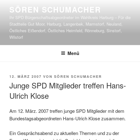
Zum
SÖREN SCHUMACHER
Inhalt
Ihr SPD Bürgerschaftsabgeordneter im Wahlkreis Harburg – Für die
springen
Stadtteile Gut Moor, Harburg, Langenbek, Marmstorf, Neuland,
Östliches Eißendorf, Östliches Heimfeld, Rönneburg, Sinstorf,
Wilstorf
Menü
VERÖFFENTLICHT
12. MÄRZ 2007
VON
SÖREN SCHUMACHER
AM
Junge SPD Mitglieder treffen Hans-
Ulrich Klose
Am 12. März. 2007 treffen junge SPD Mitglieder mit dem
Bundestagsabgeordneten Hans-Ulrich Klose zusammen.
Ein Gesprächsabend zu aktuellen Themen und zu der