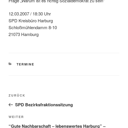
Frage „Warum ist es richtig Sozialdemokrat zu sein“
12.03.2007 / 18:30 Uhr
SPD Kreisbüro Harburg
Schloßmühlendamm 8-10
21073 Hamburg
KATEGORIEN
TERMINE
Beitragsnavigation
Vorheriger
ZURÜCK
Beitrag
SPD Bezirksfraktionssitzung
Nächster
WEITER
Beitrag
“Gute Nachbarschaft – lebenswertes Harburg” –