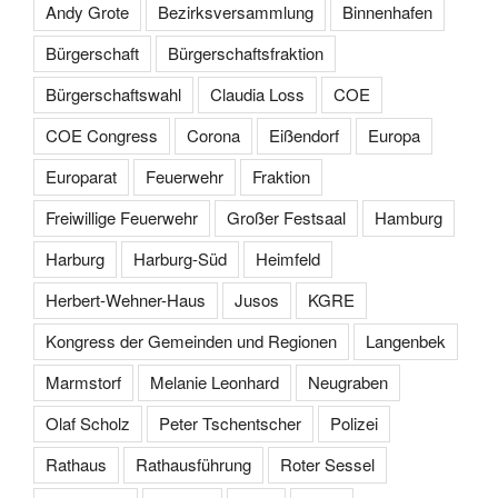
Andy Grote
Bezirksversammlung
Binnenhafen
Bürgerschaft
Bürgerschaftsfraktion
Bürgerschaftswahl
Claudia Loss
COE
COE Congress
Corona
Eißendorf
Europa
Europarat
Feuerwehr
Fraktion
Freiwillige Feuerwehr
Großer Festsaal
Hamburg
Harburg
Harburg-Süd
Heimfeld
Herbert-Wehner-Haus
Jusos
KGRE
Kongress der Gemeinden und Regionen
Langenbek
Marmstorf
Melanie Leonhard
Neugraben
Olaf Scholz
Peter Tschentscher
Polizei
Rathaus
Rathausführung
Roter Sessel