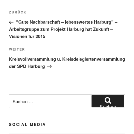
Beitragsnavigation
Vorheriger
ZURÜCK
Beitrag
“Gute Nachbarschaft – lebenswertes Harburg” –
Arbeitsgruppe zum Projekt Harburg hat Zukunft –
Visionen für 2015
Nächster
WEITER
Beitrag
Kreisvollversammlung u. Kreisdelegiertenversammlung
der SPD Harburg
Suchen
nach:
Suchen
SOCIAL MEDIA