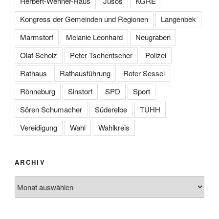
Herbert-Wehner-Haus
Jusos
KGRE
Kongress der Gemeinden und Regionen
Langenbek
Marmstorf
Melanie Leonhard
Neugraben
Olaf Scholz
Peter Tschentscher
Polizei
Rathaus
Rathausführung
Roter Sessel
Rönneburg
Sinstorf
SPD
Sport
Sören Schumacher
Süderelbe
TUHH
Vereidigung
Wahl
Wahlkreis
ARCHIV
Archiv