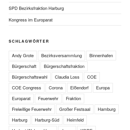
SPD Bezirksfraktion Harburg
Kongress im Europarat
SCHLAGWÖRTER
Andy Grote
Bezirksversammlung
Binnenhafen
Bürgerschaft
Bürgerschaftsfraktion
Bürgerschaftswahl
Claudia Loss
COE
COE Congress
Corona
Eißendorf
Europa
Europarat
Feuerwehr
Fraktion
Freiwillige Feuerwehr
Großer Festsaal
Hamburg
Harburg
Harburg-Süd
Heimfeld