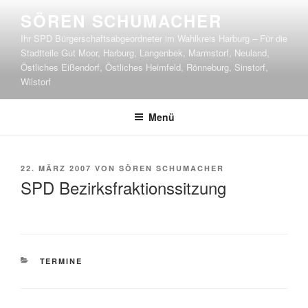
Zum
SÖREN SCHUMACHER
Inhalt
Ihr SPD Bürgerschaftsabgeordneter im Wahlkreis Harburg – Für die
springen
Stadtteile Gut Moor, Harburg, Langenbek, Marmstorf, Neuland,
Östliches Eißendorf, Östliches Heimfeld, Rönneburg, Sinstorf,
Wilstorf
Menü
VERÖFFENTLICHT
22. MÄRZ 2007
VON
SÖREN SCHUMACHER
AM
SPD Bezirksfraktionssitzung
KATEGORIEN
TERMINE