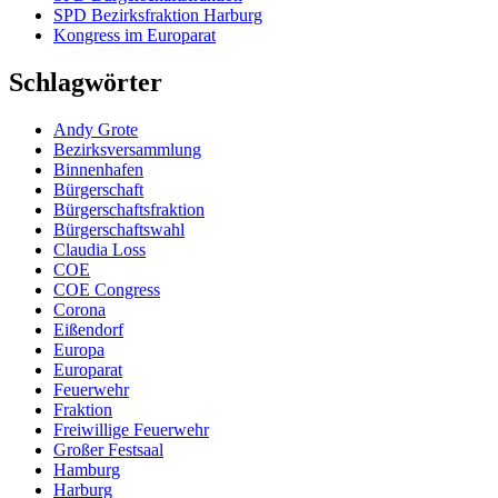
SPD Bezirksfraktion Harburg
Kongress im Europarat
Schlagwörter
Andy Grote
Bezirksversammlung
Binnenhafen
Bürgerschaft
Bürgerschaftsfraktion
Bürgerschaftswahl
Claudia Loss
COE
COE Congress
Corona
Eißendorf
Europa
Europarat
Feuerwehr
Fraktion
Freiwillige Feuerwehr
Großer Festsaal
Hamburg
Harburg