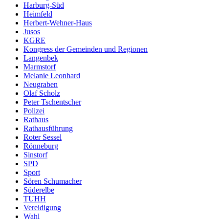
Harburg-Süd
Heimfeld
Herbert-Wehner-Haus
Jusos
KGRE
Kongress der Gemeinden und Regionen
Langenbek
Marmstorf
Melanie Leonhard
Neugraben
Olaf Scholz
Peter Tschentscher
Polizei
Rathaus
Rathausführung
Roter Sessel
Rönneburg
Sinstorf
SPD
Sport
Sören Schumacher
Süderelbe
TUHH
Vereidigung
Wahl