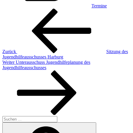
Termine
Beitragsnavigation
Vorheriger
Beitrag
Zurück
Sitzung des
Jugendhilfeausschusses Harburg
Nächster
Weiter
Unterausschuss Jugendhilfeplanung des
Beitrag
Jugendhilfeausschusses
Suchen
nach:
Suchen