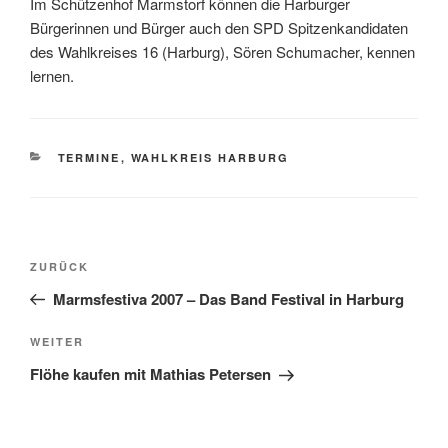
Im Schützenhof Marmstorf können die Harburger
Bürgerinnen und Bürger auch den SPD Spitzenkandidaten
des Wahlkreises 16 (Harburg), Sören Schumacher, kennen
lernen.
KATEGORIEN
TERMINE
,
WAHLKREIS HARBURG
Beitragsnavigation
Vorheriger
ZURÜCK
Beitrag
Marmsfestiva 2007 – Das Band Festival in Harburg
Nächster
WEITER
Beitrag
Flöhe kaufen mit Mathias Petersen