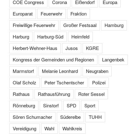
COE Congress
Corona
Eißendorf
Europa
Europarat
Feuerwehr
Fraktion
Freiwillige Feuerwehr
Großer Festsaal
Hamburg
Harburg
Harburg-Süd
Heimfeld
Herbert-Wehner-Haus
Jusos
KGRE
Kongress der Gemeinden und Regionen
Langenbek
Marmstorf
Melanie Leonhard
Neugraben
Olaf Scholz
Peter Tschentscher
Polizei
Rathaus
Rathausführung
Roter Sessel
Rönneburg
Sinstorf
SPD
Sport
Sören Schumacher
Süderelbe
TUHH
Vereidigung
Wahl
Wahlkreis