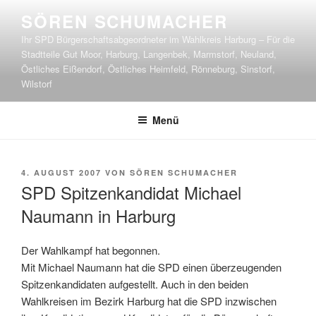
Zum
SÖREN SCHUMACHER
Inhalt
Ihr SPD Bürgerschaftsabgeordneter im Wahlkreis Harburg – Für die
springen
Stadtteile Gut Moor, Harburg, Langenbek, Marmstorf, Neuland,
Östliches Eißendorf, Östliches Heimfeld, Rönneburg, Sinstorf,
Wilstorf
Menü
VERÖFFENTLICHT
4. AUGUST 2007
VON
SÖREN SCHUMACHER
AM
SPD Spitzenkandidat Michael
Naumann in Harburg
Der Wahlkampf hat begonnen.
Mit Michael Naumann hat die SPD einen überzeugenden
Spitzenkandidaten aufgestellt. Auch in den beiden
Wahlkreisen im Bezirk Harburg hat die SPD inzwischen