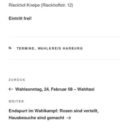
Rieckhof-Kneipe (Rieckhoffstr. 12)
Eintritt frei!
KATEGORIEN
TERMINE
,
WAHLKREIS HARBURG
Beitragsnavigation
Vorheriger
ZURÜCK
Beitrag
Wahlsonntag, 24. Februar 08 – Wahltaxi
Nächster
WEITER
Beitrag
Endspurt im Wahlkampf: Rosen sind verteilt,
Hausbesuche sind gemacht