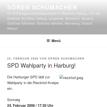
Zum
SÖREN SCHUMACHER
Inhalt
Ihr SPD Bürgerschaftsabgeordneter im Wahlkreis Harburg – Für die
springen
Stadtteile Gut Moor, Harburg, Langenbek, Marmstorf, Neuland,
Östliches Eißendorf, Östliches Heimfeld, Rönneburg, Sinstorf,
Wilstorf
Menü
VERÖFFENTLICHT
22. FEBRUAR 2008
VON
SÖREN SCHUMACHER
AM
SPD Wahlparty in Harburg!
Die Harburger SPD lädt zur
Wahlparty in die Rieckhof-Kneipe
ein.
Sonnatg
24. Februar 2008 / 17:30 Uhr