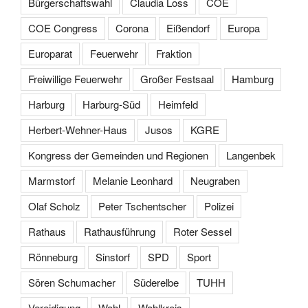
Bürgerschaftswahl
Claudia Loss
COE
COE Congress
Corona
Eißendorf
Europa
Europarat
Feuerwehr
Fraktion
Freiwillige Feuerwehr
Großer Festsaal
Hamburg
Harburg
Harburg-Süd
Heimfeld
Herbert-Wehner-Haus
Jusos
KGRE
Kongress der Gemeinden und Regionen
Langenbek
Marmstorf
Melanie Leonhard
Neugraben
Olaf Scholz
Peter Tschentscher
Polizei
Rathaus
Rathausführung
Roter Sessel
Rönneburg
Sinstorf
SPD
Sport
Sören Schumacher
Süderelbe
TUHH
Vereidigung
Wahl
Wahlkreis