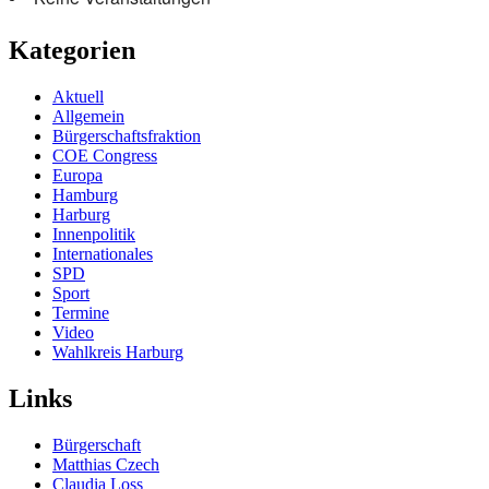
Kategorien
Aktuell
Allgemein
Bürgerschaftsfraktion
COE Congress
Europa
Hamburg
Harburg
Innenpolitik
Internationales
SPD
Sport
Termine
Video
Wahlkreis Harburg
Links
Bürgerschaft
Matthias Czech
Claudia Loss