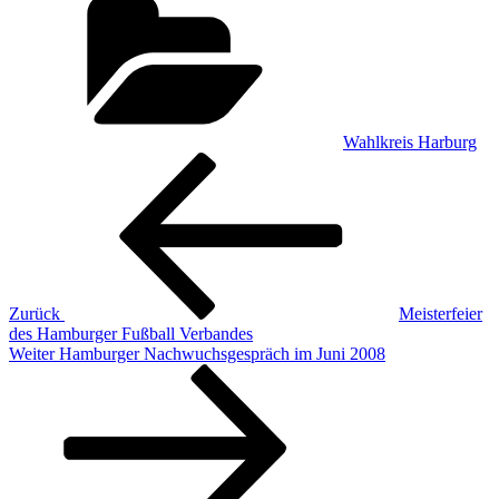
Wahlkreis Harburg
Beitragsnavigation
Vorheriger
Beitrag
Zurück
Meisterfeier
des Hamburger Fußball Verbandes
Nächster
Weiter
Hamburger Nachwuchsgespräch im Juni 2008
Beitrag