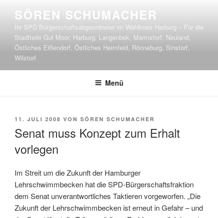
Zum
SÖREN SCHUMACHER
Inhalt
Ihr SPD Bürgerschaftsabgeordneter im Wahlkreis Harburg – Für die
springen
Stadtteile Gut Moor, Harburg, Langenbek, Marmstorf, Neuland,
Östliches Eißendorf, Östliches Heimfeld, Rönneburg, Sinstorf,
Wilstorf
Menü
VERÖFFENTLICHT
11. JULI 2008
VON
SÖREN SCHUMACHER
AM
Senat muss Konzept zum Erhalt
vorlegen
Im Streit um die Zukunft der Hamburger
Lehrschwimmbecken hat die SPD-Bürgerschaftsfraktion
dem Senat unverantwortliches Taktieren vorgeworfen. „Die
Zukunft der Lehrschwimmbecken ist erneut in Gefahr – und