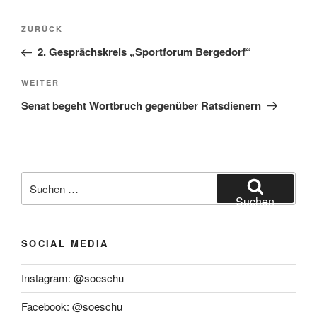
Beitragsnavigation
Vorheriger
ZURÜCK
Beitrag
2. Gesprächskreis „Sportforum Bergedorf“
Nächster
WEITER
Beitrag
Senat begeht Wortbruch gegenüber Ratsdienern
Suchen
nach:
Suchen
SOCIAL MEDIA
Instagram: @soeschu
Facebook: @soeschu