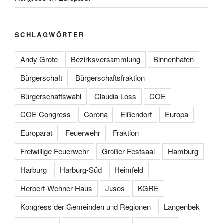
SCHLAGWÖRTER
Andy Grote
Bezirksversammlung
Binnenhafen
Bürgerschaft
Bürgerschaftsfraktion
Bürgerschaftswahl
Claudia Loss
COE
COE Congress
Corona
Eißendorf
Europa
Europarat
Feuerwehr
Fraktion
Freiwillige Feuerwehr
Großer Festsaal
Hamburg
Harburg
Harburg-Süd
Heimfeld
Herbert-Wehner-Haus
Jusos
KGRE
Kongress der Gemeinden und Regionen
Langenbek