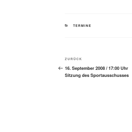
KATEGORIEN
TERMINE
Beitragsnavigation
Vorheriger
ZURÜCK
Beitrag
16. September 2008 / 17:00 Uhr
Sitzung des Sportausschusses