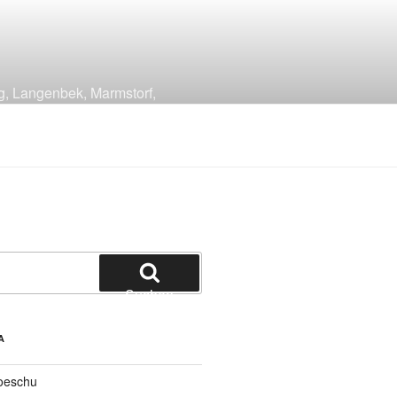
g, Langenbek, Marmstorf,
Suchen
A
oeschu