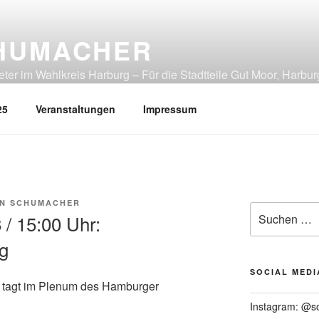
HUMACHER
er im Wahlkreis Harburg – Für die Stadtteile Gut Moor, Harbur
tliches Heimfeld, Rönneburg, Sinstorf, Wilstorf
25
Veranstaltungen
Impressum
N SCHUMACHER
Suchen
/ 15:00 Uhr:
nach:
g
SOCIAL MEDI
 tagt im Plenum des Hamburger
Instagram: @s