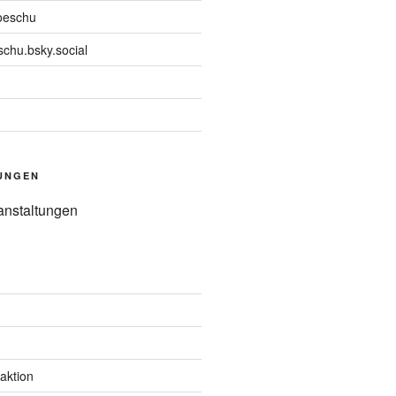
oeschu
chu.bsky.social
UNGEN
anstaltungen
aktion