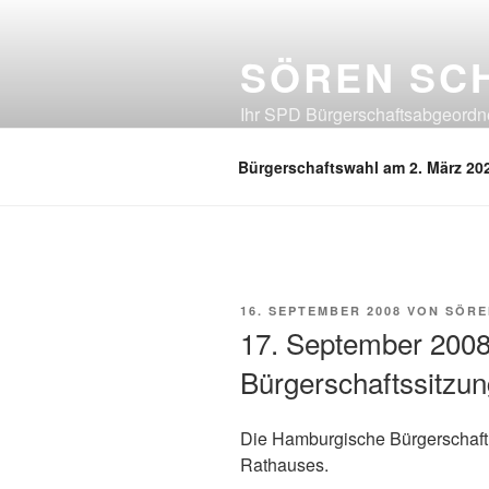
Zum
Inhalt
SÖREN SC
springen
Ihr SPD Bürgerschaftsabgeordnet
Neuland, Östliches Eißendorf, Ös
Bürgerschaftswahl am 2. März 20
VERÖFFENTLICHT
16. SEPTEMBER 2008
VON
SÖRE
AM
17. September 2008 
Bürgerschaftssitzun
Die Hamburgische Bürgerschaft
Rathauses.