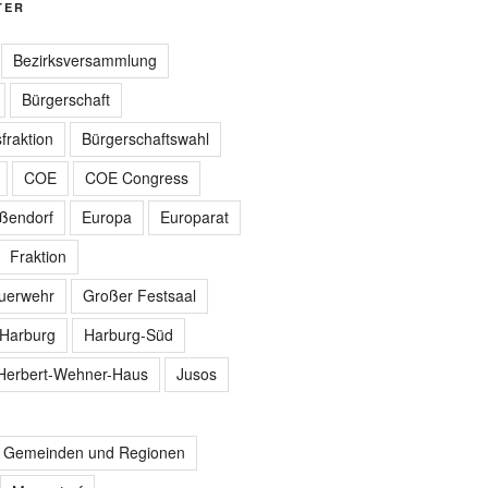
TER
Bezirksversammlung
Bürgerschaft
fraktion
Bürgerschaftswahl
COE
COE Congress
ißendorf
Europa
Europarat
Fraktion
euerwehr
Großer Festsaal
Harburg
Harburg-Süd
Herbert-Wehner-Haus
Jusos
r Gemeinden und Regionen