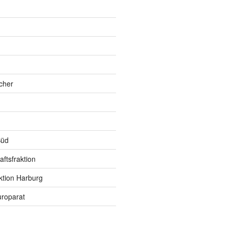
h
cher
Süd
ftsfraktion
ktion Harburg
roparat