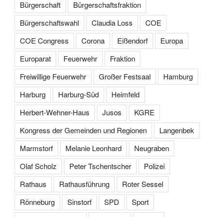
Bürgerschaft
Bürgerschaftsfraktion
Bürgerschaftswahl
Claudia Loss
COE
COE Congress
Corona
Eißendorf
Europa
Europarat
Feuerwehr
Fraktion
Freiwillige Feuerwehr
Großer Festsaal
Hamburg
Harburg
Harburg-Süd
Heimfeld
Herbert-Wehner-Haus
Jusos
KGRE
Kongress der Gemeinden und Regionen
Langenbek
Marmstorf
Melanie Leonhard
Neugraben
Olaf Scholz
Peter Tschentscher
Polizei
Rathaus
Rathausführung
Roter Sessel
Rönneburg
Sinstorf
SPD
Sport