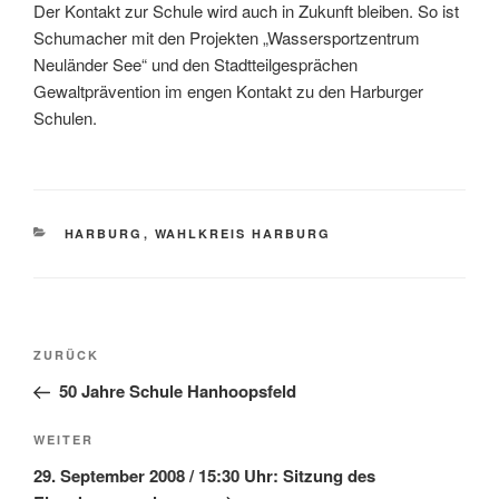
Der Kontakt zur Schule wird auch in Zukunft bleiben. So ist
Schumacher mit den Projekten „Wassersportzentrum
Neuländer See“ und den Stadtteilgesprächen
Gewaltprävention im engen Kontakt zu den Harburger
Schulen.
KATEGORIEN
HARBURG
,
WAHLKREIS HARBURG
Beitragsnavigation
Vorheriger
ZURÜCK
Beitrag
50 Jahre Schule Hanhoopsfeld
Nächster
WEITER
Beitrag
29. September 2008 / 15:30 Uhr: Sitzung des