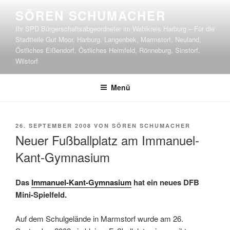
Zum
SÖREN SCHUMACHER
Inhalt
Ihr SPD Bürgerschaftsabgeordneter im Wahlkreis Harburg – Für die
springen
Stadtteile Gut Moor, Harburg, Langenbek, Marmstorf, Neuland,
Östliches Eißendorf, Östliches Heimfeld, Rönneburg, Sinstorf,
Wilstorf
Menü
VERÖFFENTLICHT
26. SEPTEMBER 2008
VON
SÖREN SCHUMACHER
AM
Neuer Fußballplatz am Immanuel-
Kant-Gymnasium
Das
Immanuel-Kant-Gymnasium
hat ein neues DFB
Mini-Spielfeld.
Auf dem Schulgelände in Marmstorf wurde am 26.