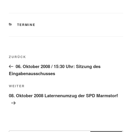
KATEGORIEN
TERMINE
Beitragsnavigation
Vorheriger
ZURÜCK
Beitrag
06. Oktober 2008 / 15:30 Uhr: Sitzung des
Eingabenausschusses
Nächster
WEITER
Beitrag
08. Oktober 2008 Laternenumzug der SPD Marmstorf