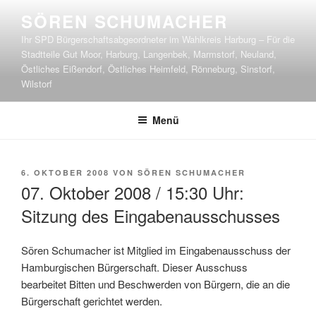
Zum
SÖREN SCHUMACHER
Inhalt
Ihr SPD Bürgerschaftsabgeordneter im Wahlkreis Harburg – Für die
springen
Stadtteile Gut Moor, Harburg, Langenbek, Marmstorf, Neuland,
Östliches Eißendorf, Östliches Heimfeld, Rönneburg, Sinstorf,
Wilstorf
Menü
VERÖFFENTLICHT
6. OKTOBER 2008
VON
SÖREN SCHUMACHER
AM
07. Oktober 2008 / 15:30 Uhr:
Sitzung des Eingabenausschusses
Sören Schumacher ist Mitglied im Eingabenausschuss der
Hamburgischen Bürgerschaft. Dieser Ausschuss
bearbeitet Bitten und Beschwerden von Bürgern, die an die
Bürgerschaft gerichtet werden.