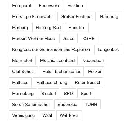
Europarat
Feuerwehr
Fraktion
Freiwillige Feuerwehr
Großer Festsaal
Hamburg
Harburg
Harburg-Süd
Heimfeld
Herbert-Wehner-Haus
Jusos
KGRE
Kongress der Gemeinden und Regionen
Langenbek
Marmstorf
Melanie Leonhard
Neugraben
Olaf Scholz
Peter Tschentscher
Polizei
Rathaus
Rathausführung
Roter Sessel
Rönneburg
Sinstorf
SPD
Sport
Sören Schumacher
Süderelbe
TUHH
Vereidigung
Wahl
Wahlkreis