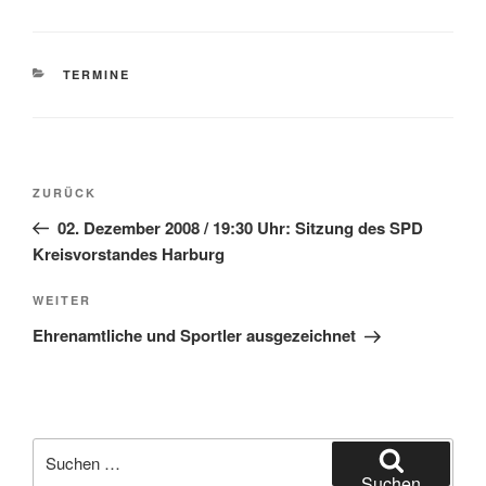
KATEGORIEN
TERMINE
Beitragsnavigation
Vorheriger
ZURÜCK
Beitrag
02. Dezember 2008 / 19:30 Uhr: Sitzung des SPD
Kreisvorstandes Harburg
Nächster
WEITER
Beitrag
Ehrenamtliche und Sportler ausgezeichnet
Suchen
nach:
Suchen