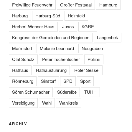
Freiwillige Feuerwehr
Großer Festsaal
Hamburg
Harburg
Harburg-Süd
Heimfeld
Herbert-Wehner-Haus
Jusos
KGRE
Kongress der Gemeinden und Regionen
Langenbek
Marmstorf
Melanie Leonhard
Neugraben
Olaf Scholz
Peter Tschentscher
Polizei
Rathaus
Rathausführung
Roter Sessel
Rönneburg
Sinstorf
SPD
Sport
Sören Schumacher
Süderelbe
TUHH
Vereidigung
Wahl
Wahlkreis
ARCHIV