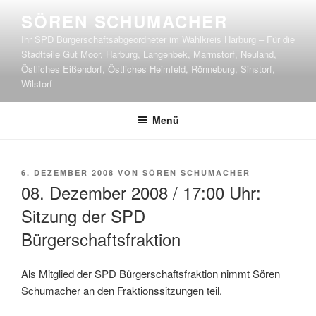
Zum
SÖREN SCHUMACHER
Inhalt
Ihr SPD Bürgerschaftsabgeordneter im Wahlkreis Harburg – Für die
springen
Stadtteile Gut Moor, Harburg, Langenbek, Marmstorf, Neuland,
Östliches Eißendorf, Östliches Heimfeld, Rönneburg, Sinstorf,
Wilstorf
Menü
VERÖFFENTLICHT
6. DEZEMBER 2008
VON
SÖREN SCHUMACHER
AM
08. Dezember 2008 / 17:00 Uhr:
Sitzung der SPD
Bürgerschaftsfraktion
Als Mitglied der SPD Bürgerschaftsfraktion nimmt Sören
Schumacher an den Fraktionssitzungen teil.