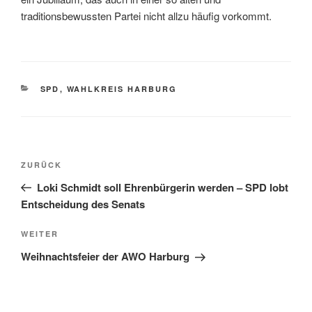
traditionsbewussten Partei nicht allzu häufig vorkommt.
KATEGORIEN
SPD
,
WAHLKREIS HARBURG
Beitragsnavigation
Vorheriger
ZURÜCK
Beitrag
Loki Schmidt soll Ehrenbürgerin werden – SPD lobt
Entscheidung des Senats
Nächster
WEITER
Beitrag
Weihnachtsfeier der AWO Harburg