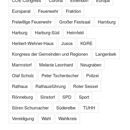
COE Congress
Corona
Eißendorf
Europa
Europarat
Feuerwehr
Fraktion
Freiwillige Feuerwehr
Großer Festsaal
Hamburg
Harburg
Harburg-Süd
Heimfeld
Herbert-Wehner-Haus
Jusos
KGRE
Kongress der Gemeinden und Regionen
Langenbek
Marmstorf
Melanie Leonhard
Neugraben
Olaf Scholz
Peter Tschentscher
Polizei
Rathaus
Rathausführung
Roter Sessel
Rönneburg
Sinstorf
SPD
Sport
Sören Schumacher
Süderelbe
TUHH
Vereidigung
Wahl
Wahlkreis