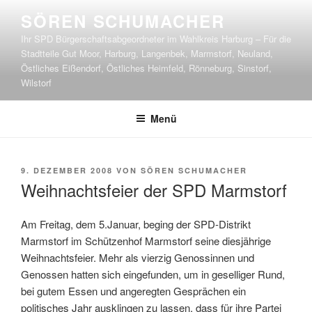
Zum
SÖREN SCHUMACHER
Inhalt
Ihr SPD Bürgerschaftsabgeordneter im Wahlkreis Harburg – Für die
springen
Stadtteile Gut Moor, Harburg, Langenbek, Marmstorf, Neuland,
Östliches Eißendorf, Östliches Heimfeld, Rönneburg, Sinstorf,
Wilstorf
Menü
VERÖFFENTLICHT
9. DEZEMBER 2008
VON
SÖREN SCHUMACHER
AM
Weihnachtsfeier der SPD Marmstorf
Am Freitag, dem 5.Januar, beging der SPD-Distrikt
Marmstorf im Schützenhof Marmstorf seine diesjährige
Weihnachtsfeier. Mehr als vierzig Genossinnen und
Genossen hatten sich eingefunden, um in geselliger Rund,
bei gutem Essen und angeregten Gesprächen ein
politisches Jahr ausklingen zu lassen, dass für ihre Partei