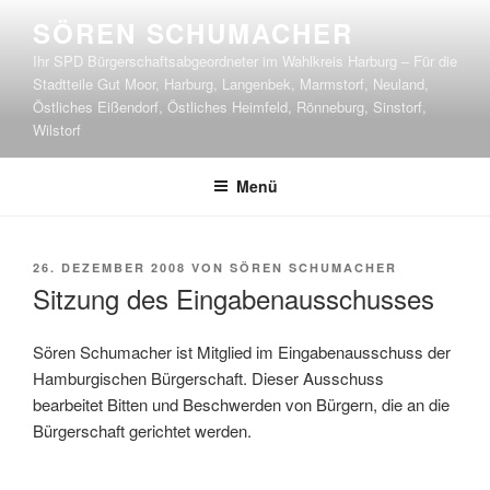
Zum
SÖREN SCHUMACHER
Inhalt
Ihr SPD Bürgerschaftsabgeordneter im Wahlkreis Harburg – Für die
springen
Stadtteile Gut Moor, Harburg, Langenbek, Marmstorf, Neuland,
Östliches Eißendorf, Östliches Heimfeld, Rönneburg, Sinstorf,
Wilstorf
Menü
VERÖFFENTLICHT
26. DEZEMBER 2008
VON
SÖREN SCHUMACHER
AM
Sitzung des Eingabenausschusses
Sören Schumacher ist Mitglied im Eingabenausschuss der
Hamburgischen Bürgerschaft. Dieser Ausschuss
bearbeitet Bitten und Beschwerden von Bürgern, die an die
Bürgerschaft gerichtet werden.