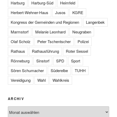
Harburg
Harburg-Süd
Heimfeld
Herbert-Wehner-Haus
Jusos
KGRE
Kongress der Gemeinden und Regionen
Langenbek
Marmstorf
Melanie Leonhard
Neugraben
Olaf Scholz
Peter Tschentscher
Polizei
Rathaus
Rathausführung
Roter Sessel
Rönneburg
Sinstorf
SPD
Sport
Sören Schumacher
Süderelbe
TUHH
Vereidigung
Wahl
Wahlkreis
ARCHIV
Archiv