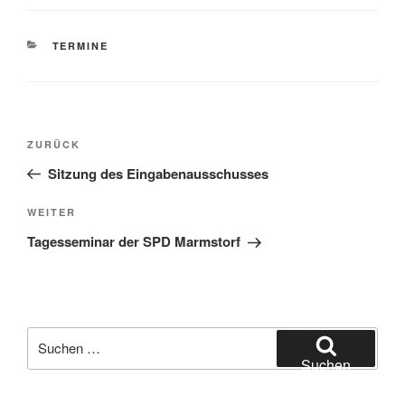
KATEGORIEN
TERMINE
Beitragsnavigation
Vorheriger
ZURÜCK
Beitrag
Sitzung des Eingabenausschusses
Nächster
WEITER
Beitrag
Tagesseminar der SPD Marmstorf
Suchen
nach:
Suchen