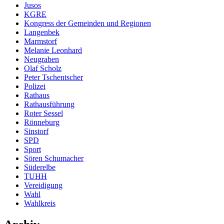
Jusos
KGRE
Kongress der Gemeinden und Regionen
Langenbek
Marmstorf
Melanie Leonhard
Neugraben
Olaf Scholz
Peter Tschentscher
Polizei
Rathaus
Rathausführung
Roter Sessel
Rönneburg
Sinstorf
SPD
Sport
Sören Schumacher
Süderelbe
TUHH
Vereidigung
Wahl
Wahlkreis