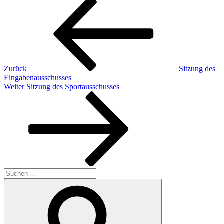
Beitragsnavigation
Vorheriger
Beitrag
Zurück
Sitzung des
Eingabenausschusses
Nächster
Weiter
Sitzung des Sportausschusses
Beitrag
Suchen
nach:
Suchen