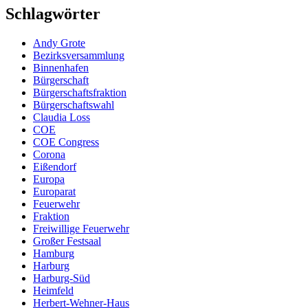
Schlagwörter
Andy Grote
Bezirksversammlung
Binnenhafen
Bürgerschaft
Bürgerschaftsfraktion
Bürgerschaftswahl
Claudia Loss
COE
COE Congress
Corona
Eißendorf
Europa
Europarat
Feuerwehr
Fraktion
Freiwillige Feuerwehr
Großer Festsaal
Hamburg
Harburg
Harburg-Süd
Heimfeld
Herbert-Wehner-Haus