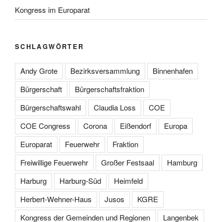
Kongress im Europarat
SCHLAGWÖRTER
Andy Grote
Bezirksversammlung
Binnenhafen
Bürgerschaft
Bürgerschaftsfraktion
Bürgerschaftswahl
Claudia Loss
COE
COE Congress
Corona
Eißendorf
Europa
Europarat
Feuerwehr
Fraktion
Freiwillige Feuerwehr
Großer Festsaal
Hamburg
Harburg
Harburg-Süd
Heimfeld
Herbert-Wehner-Haus
Jusos
KGRE
Kongress der Gemeinden und Regionen
Langenbek