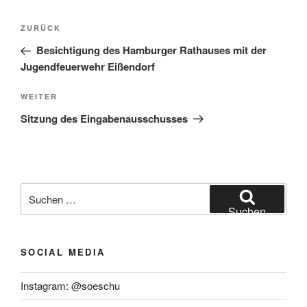
Beitragsnavigation
Vorheriger
ZURÜCK
Beitrag
Besichtigung des Hamburger Rathauses mit der
Jugendfeuerwehr Eißendorf
Nächster
WEITER
Beitrag
Sitzung des Eingabenausschusses
Suchen
nach:
Suchen
SOCIAL MEDIA
Instagram: @soeschu