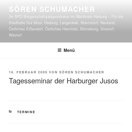
Zum
SÖREN SCHUMACHER
Inhalt
Ihr SPD Bürgerschaftsabgeordneter im Wahlkreis Harburg – Für die
springen
Stadtteile Gut Moor, Harburg, Langenbek, Marmstorf, Neuland,
Östliches Eißendorf, Östliches Heimfeld, Rönneburg, Sinstorf,
Wilstorf
Menü
VERÖFFENTLICHT
16. FEBRUAR 2009
VON
SÖREN SCHUMACHER
AM
Tagesseminar der Harburger Jusos
KATEGORIEN
TERMINE