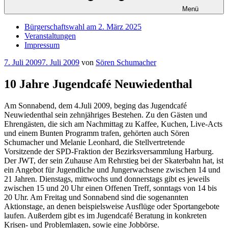
Menü
Bürgerschaftswahl am 2. März 2025
Veranstaltungen
Impressum
Veröffentlicht
7. Juli 2009
7. Juli 2009
von
Sören Schumacher
am
10 Jahre Jugendcafé Neuwiedenthal
Am Sonnabend, dem 4.Juli 2009, beging das Jugendcafé
Neuwiedenthal sein zehnjähriges Bestehen. Zu den Gästen und
Ehrengästen, die sich am Nachmittag zu Kaffee, Kuchen, Live-Acts
und einem Bunten Programm trafen, gehörten auch Sören
Schumacher und Melanie Leonhard, die Stellvertretende
Vorsitzende der SPD-Fraktion der Bezirksversammlung Harburg.
Der JWT, der sein Zuhause Am Rehrstieg bei der Skaterbahn hat, ist
ein Angebot für Jugendliche und Jungerwachsene zwischen 14 und
21 Jahren. Dienstags, mittwochs und donnerstags gibt es jeweils
zwischen 15 und 20 Uhr einen Offenen Treff, sonntags von 14 bis
20 Uhr. Am Freitag und Sonnabend sind die sogenannten
Aktionstage, an denen beispielsweise Ausflüge oder Sportangebote
laufen. Außerdem gibt es im Jugendcafé Beratung in konkreten
Krisen- und Problemlagen, sowie eine Jobbörse.