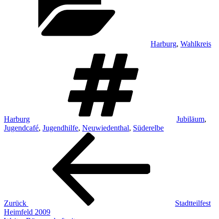
Harburg
,
Wahlkreis
Schlagwörter
Harburg
Jubiläum
,
Jugendcafé
,
Jugendhilfe
,
Neuwiedenthal
,
Süderelbe
Beitragsnavigation
Vorheriger
Beitrag
Zurück
Stadtteilfest
Heimfeld 2009