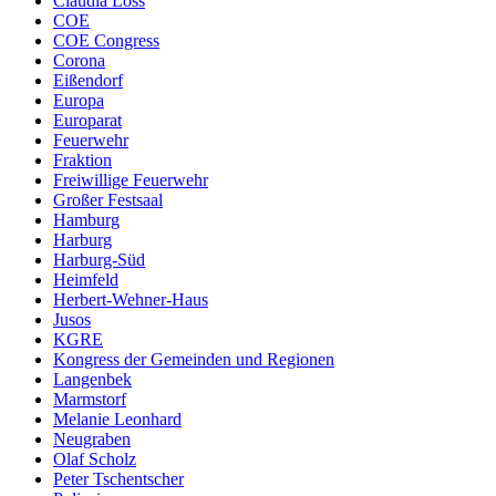
Claudia Loss
COE
COE Congress
Corona
Eißendorf
Europa
Europarat
Feuerwehr
Fraktion
Freiwillige Feuerwehr
Großer Festsaal
Hamburg
Harburg
Harburg-Süd
Heimfeld
Herbert-Wehner-Haus
Jusos
KGRE
Kongress der Gemeinden und Regionen
Langenbek
Marmstorf
Melanie Leonhard
Neugraben
Olaf Scholz
Peter Tschentscher