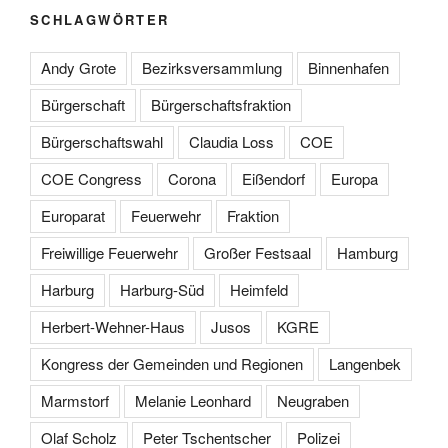
SCHLAGWÖRTER
Andy Grote
Bezirksversammlung
Binnenhafen
Bürgerschaft
Bürgerschaftsfraktion
Bürgerschaftswahl
Claudia Loss
COE
COE Congress
Corona
Eißendorf
Europa
Europarat
Feuerwehr
Fraktion
Freiwillige Feuerwehr
Großer Festsaal
Hamburg
Harburg
Harburg-Süd
Heimfeld
Herbert-Wehner-Haus
Jusos
KGRE
Kongress der Gemeinden und Regionen
Langenbek
Marmstorf
Melanie Leonhard
Neugraben
Olaf Scholz
Peter Tschentscher
Polizei