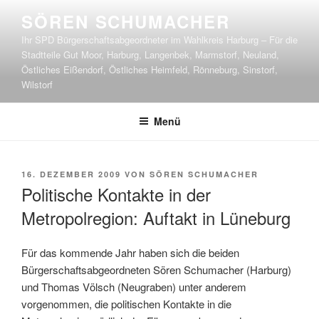
Zum
SÖREN SCHUMACHER
Inhalt
Ihr SPD Bürgerschaftsabgeordneter im Wahlkreis Harburg – Für die
springen
Stadtteile Gut Moor, Harburg, Langenbek, Marmstorf, Neuland,
Östliches Eißendorf, Östliches Heimfeld, Rönneburg, Sinstorf,
Wilstorf
Menü
VERÖFFENTLICHT
16. DEZEMBER 2009
VON
SÖREN SCHUMACHER
AM
Politische Kontakte in der
Metropolregion: Auftakt in Lüneburg
Für das kommende Jahr haben sich die beiden
Bürgerschaftsabgeordneten Sören Schumacher (Harburg)
und Thomas Völsch (Neugraben) unter anderem
vorgenommen, die politischen Kontakte in die