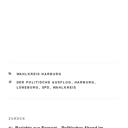
KATEGORIEN
WAHLKREIS HARBURG
SCHLAGWÖRTER
DER POLITISCHE AUSFLUG
,
HARBURG
,
LÜNEBURG
,
SPD
,
WAHLKREIS
Beitragsnavigation
Vorheriger
ZURÜCK
Beitrag
Berichte aus Fernost – Politischer Abend im