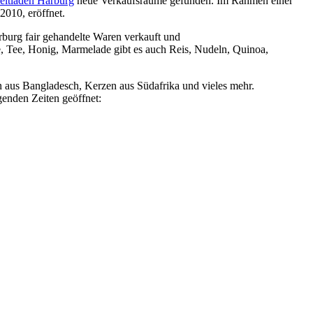
eltladen Harburg
neue Verkaufsräume gefunden. Im Rahmen einer
010, eröffnet.
Harburg fair gehandelte Waren verkauft und
ee, Tee, Honig, Marmelade gibt es auch Reis, Nudeln, Quinoa,
aus Bangladesch, Kerzen aus Südafrika und vieles mehr.
genden Zeiten geöffnet: