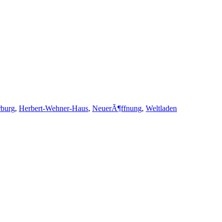
burg
,
Herbert-Wehner-Haus
,
NeuerÃ¶ffnung
,
Weltladen