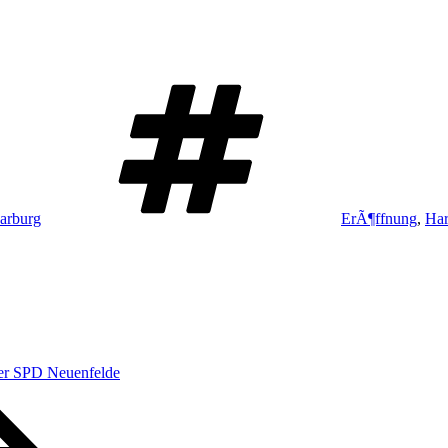
Schlagwörter
arburg
ErÃ¶ffnung
,
Har
er SPD Neuenfelde