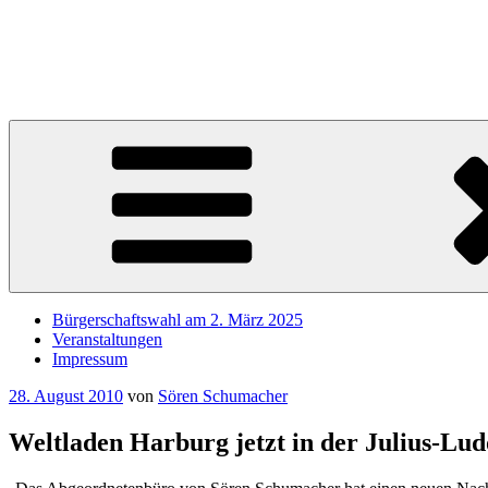
Zum
Inhalt
Sören Schumacher
springen
Ihr SPD Bürgerschaftsabgeordneter im Wahlkreis Harburg – Für die S
Bürgerschaftswahl am 2. März 2025
Veranstaltungen
Impressum
Veröffentlicht
28. August 2010
von
Sören Schumacher
am
Weltladen Harburg jetzt in der Julius-Lu