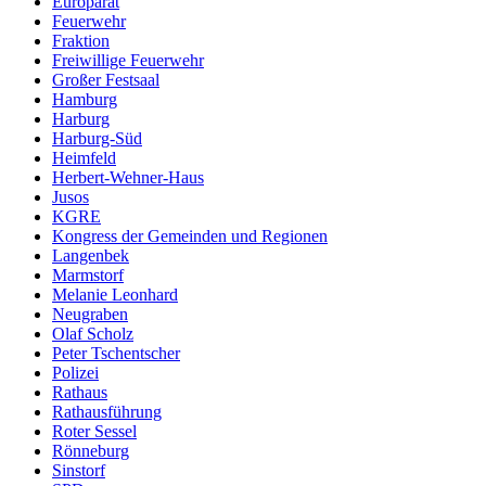
Europarat
Feuerwehr
Fraktion
Freiwillige Feuerwehr
Großer Festsaal
Hamburg
Harburg
Harburg-Süd
Heimfeld
Herbert-Wehner-Haus
Jusos
KGRE
Kongress der Gemeinden und Regionen
Langenbek
Marmstorf
Melanie Leonhard
Neugraben
Olaf Scholz
Peter Tschentscher
Polizei
Rathaus
Rathausführung
Roter Sessel
Rönneburg
Sinstorf