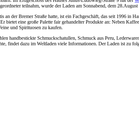
arn: Im Erdgeschoss des Hauses Julius-Ludowieg-Straße 9 hat der
W
bgeordneter teilnahm, wurde der Laden am Sonnabend, dem 28.August 2
tis an der Bremer Straße hatte, ist ein Fachgeschäft, das seit 1996 in 
Er bietet eine große Palette fair gehandelter Produkte an: Neben Kaff
ine und Spirituosen zu kaufen.
en handbestickte Schmuckschatullen, Schmuck aus Peru, Lederwaren 
te, findet dazu im Weltladen viele Informationen. Der Laden ist zu fol