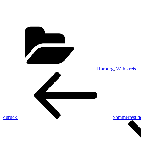
Kategorien
Harburg
,
Wahlkreis H
Beitragsnavigation
Vorheriger
Beitrag
Zurück
Sommerfest d
Nächster
Beitrag