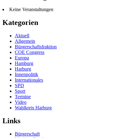
Keine Veranstaltungen
Kategorien
Aktuell
Allgemein
Bürgerschaftsfraktion
COE Congress
Europa
Hamburg
Harburg
Innenpolitik
Internationales
SPD
Sport
Termine
Video
Wahlkreis Harburg
Links
Bürgerschaft