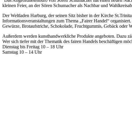
Das Abgeordnetenbüro von Sören Schumacher hat einen neuen Nachb
kleinen Feier, an der Sören Schumacher als Nachbar und Wahlkreisa
Der Weltladen Harburg, der seinen Sitz bisher in der Kirche St.Trinita
Informationsveranstaltungen zum Thema „Fairer Handel“ organisiert. 
Gewürze, Brotaufstriche, Schokolade, Fruchtgummis, Gebäck oder We
Außerdem werden kunsthandwerkliche Produkte angeboten. Dazu zähl
Wer sich tiefer mit der Thematik des fairen Handels beschäftigen möch
Dienstag bis Freitag 10 – 18 Uhr
Samstag 10 – 14 Uhr