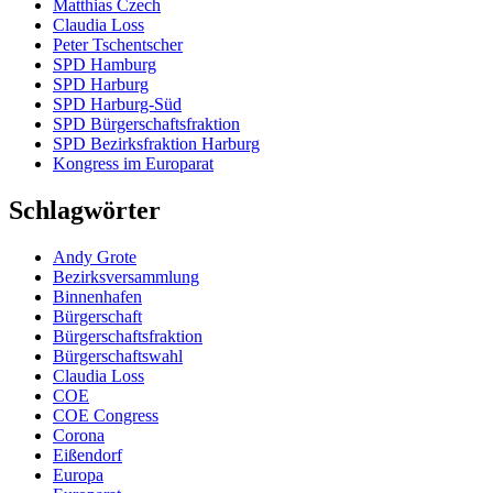
Matthias Czech
Claudia Loss
Peter Tschentscher
SPD Hamburg
SPD Harburg
SPD Harburg-Süd
SPD Bürgerschaftsfraktion
SPD Bezirksfraktion Harburg
Kongress im Europarat
Schlagwörter
Andy Grote
Bezirksversammlung
Binnenhafen
Bürgerschaft
Bürgerschaftsfraktion
Bürgerschaftswahl
Claudia Loss
COE
COE Congress
Corona
Eißendorf
Europa