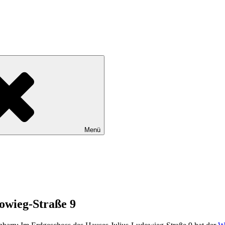
tadtteile Gut Moor, Harburg, Langenbek, Marmstorf, Neuland, Östliche
Menü
dowieg-Straße 9