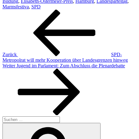
Bildung
,
Elisabeth-Ostermeier-Preis
,
Hamburg
,
Landesparteitag
,
Marmsfestiva
,
SPD
Beitragsnavigation
Vorheriger
Beitrag
Zurück
SPD-
Metropolrat will mehr Kooperation über Landesgrenzen hinweg
Nächster
Weiter
Jugend im Parlament: Zum Abschluss die Plenardebatte
Beitrag
Suchen
nach:
Suchen