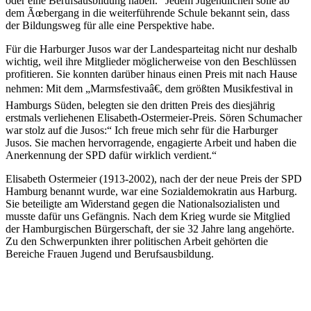
oder eine Berufsausbildung haben.“ Jedem Jugendlichen solle ab
dem Ãœbergang in die weiterführende Schule bekannt sein, dass
der Bildungsweg für alle eine Perspektive habe.
Für die Harburger Jusos war der Landesparteitag nicht nur deshalb
wichtig, weil ihre Mitglieder möglicherweise von den Beschlüssen
profitieren. Sie konnten darüber hinaus einen Preis mit nach Hause
nehmen: Mit dem „Marmsfestivaâ€, dem größten Musikfestival in
Hamburgs Süden, belegten sie den dritten Preis des diesjährig
erstmals verliehenen Elisabeth-Ostermeier-Preis. Sören Schumacher
war stolz auf die Jusos:“ Ich freue mich sehr für die Harburger
Jusos. Sie machen hervorragende, engagierte Arbeit und haben die
Anerkennung der SPD dafür wirklich verdient.“
Elisabeth Ostermeier (1913-2002), nach der der neue Preis der SPD
Hamburg benannt wurde, war eine Sozialdemokratin aus Harburg.
Sie beteiligte am Widerstand gegen die Nationalsozialisten und
musste dafür uns Gefängnis. Nach dem Krieg wurde sie Mitglied
der Hamburgischen Bürgerschaft, der sie 32 Jahre lang angehörte.
Zu den Schwerpunkten ihrer politischen Arbeit gehörten die
Bereiche Frauen Jugend und Berufsausbildung.