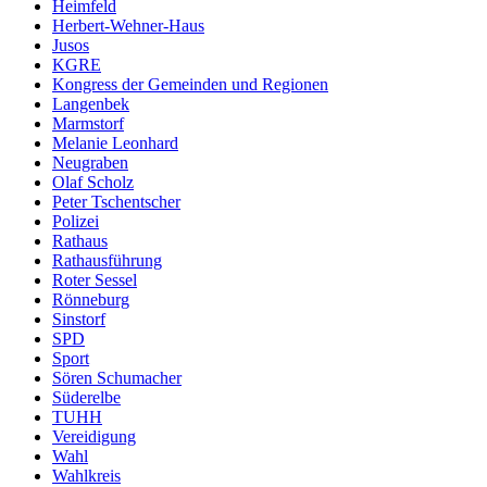
Heimfeld
Herbert-Wehner-Haus
Jusos
KGRE
Kongress der Gemeinden und Regionen
Langenbek
Marmstorf
Melanie Leonhard
Neugraben
Olaf Scholz
Peter Tschentscher
Polizei
Rathaus
Rathausführung
Roter Sessel
Rönneburg
Sinstorf
SPD
Sport
Sören Schumacher
Süderelbe
TUHH
Vereidigung
Wahl
Wahlkreis