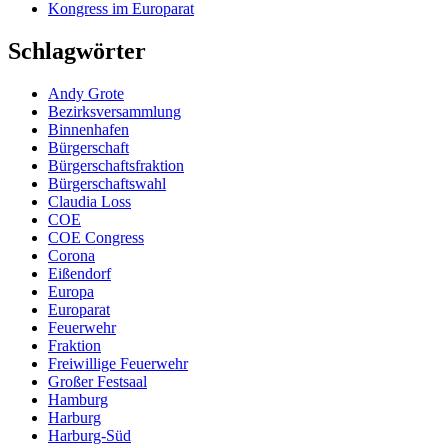
Kongress im Europarat
Schlagwörter
Andy Grote
Bezirksversammlung
Binnenhafen
Bürgerschaft
Bürgerschaftsfraktion
Bürgerschaftswahl
Claudia Loss
COE
COE Congress
Corona
Eißendorf
Europa
Europarat
Feuerwehr
Fraktion
Freiwillige Feuerwehr
Großer Festsaal
Hamburg
Harburg
Harburg-Süd