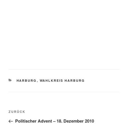
KATEGORIEN
HARBURG
,
WAHLKREIS HARBURG
Beitragsnavigation
Vorheriger
ZURÜCK
Beitrag
Politischer Advent – 18. Dezember 2010