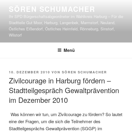
Zum
SÖREN SCHUMACHER
Inhalt
Ihr SPD Bürgerschaftsabgeordneter im Wahlkreis Harburg – Für die
springen
Stadtteile Gut Moor, Harburg, Langenbek, Marmstorf, Neuland,
Östliches Eißendorf, Östliches Heimfeld, Rönneburg, Sinstorf,
Wilstorf
Menü
VERÖFFENTLICHT
10. DEZEMBER 2010
VON
SÖREN SCHUMACHER
AM
Zivilcourage in Harburg fördern –
Stadtteilgespräch Gewaltprävention
im Dezember 2010
Was können wir tun, um Zivilcourage zu fördern? So lautet
eine der Fragen, um die sich die Teilnehmer des
Stadtteilgesprächs Gewaltprävention (SGGP) im