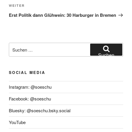
Nächster
WEITER
Beitrag
Erst Politik dann Glühwein: 30 Harburger in Bremen
Suchen
nach:
Suchen
SOCIAL MEDIA
Instagram: @soeschu
Facebook: @soeschu
Bluesky: @soeschu.bsky.social
YouTube