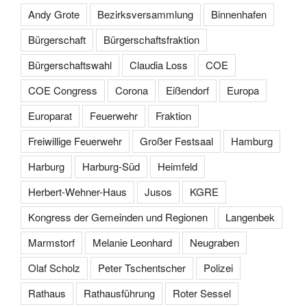
Andy Grote
Bezirksversammlung
Binnenhafen
Bürgerschaft
Bürgerschaftsfraktion
Bürgerschaftswahl
Claudia Loss
COE
COE Congress
Corona
Eißendorf
Europa
Europarat
Feuerwehr
Fraktion
Freiwillige Feuerwehr
Großer Festsaal
Hamburg
Harburg
Harburg-Süd
Heimfeld
Herbert-Wehner-Haus
Jusos
KGRE
Kongress der Gemeinden und Regionen
Langenbek
Marmstorf
Melanie Leonhard
Neugraben
Olaf Scholz
Peter Tschentscher
Polizei
Rathaus
Rathausführung
Roter Sessel