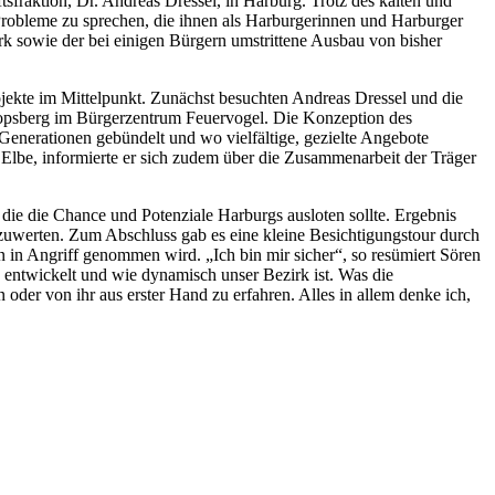
fraktion, Dr. Andreas Dressel, in Harburg. Trotz des kalten und
Probleme zu sprechen, die ihnen als Harburgerinnen und Harburger
k sowie der bei einigen Bürgern umstrittene Ausbau von bisher
jekte im Mittelpunkt. Zunächst besuchten Andreas Dressel und die
Mopsberg im Bürgerzentrum Feuervogel. Die Konzeption des
Generationen gebündelt und wo vielfältige, gezielte Angebote
 Elbe, informierte er sich zudem über die Zusammenarbeit der Träger
 die die Chance und Potenziale Harburgs ausloten sollte. Ergebnis
zuwerten. Zum Abschluss gab es eine kleine Besichtigungstour durch
 in Angriff genommen wird. „Ich bin mir sicher“, so resümiert Sören
g entwickelt und wie dynamisch unser Bezirk ist. Was die
 oder von ihr aus erster Hand zu erfahren. Alles in allem denke ich,