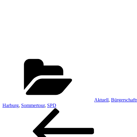
Kategorien
Aktuell
,
Bürgerschafts
Harburg
,
Sommertour
,
SPD
Beitragsnavigation
Vorheriger
Beitrag