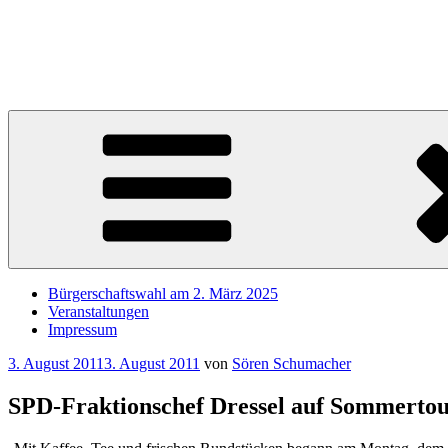
Zum
Inhalt
Sören Schumacher
springen
Ihr SPD Bürgerschaftsabgeordneter im Wahlkreis Harburg – Für die S
Bürgerschaftswahl am 2. März 2025
Veranstaltungen
Impressum
Veröffentlicht
3. August 2011
3. August 2011
von
Sören Schumacher
am
SPD-Fraktionschef Dressel auf Sommerto