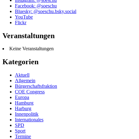
Instagram: @soeschu
Facebook: @soeschu
Bluesky: @soeschu.bsky.social
YouTube
Flickr
Veranstaltungen
Keine Veranstaltungen
Kategorien
Aktuell
Allgemein
Bürgerschaftsfraktion
COE Congress
Europa
Hamburg
Harburg
Innenpolitik
Internationales
SPD
Sport
Termine