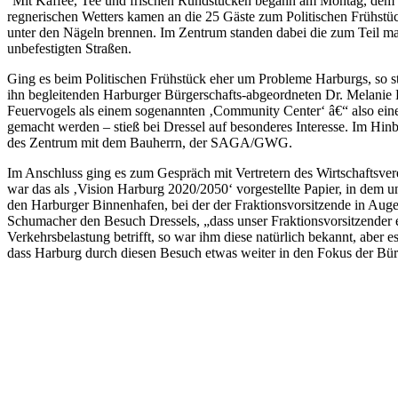
Mit Kaffee, Tee und frischen Rundstücken begann am Montag, dem 25,
regnerischen Wetters kamen an die 25 Gäste zum Politischen Frühstü
unter den Nägeln brennen. Im Zentrum standen dabei die zum Teil ma
unbefestigten Straßen.
Ging es beim Politischen Frühstück eher um Probleme Harburgs, so s
ihn begleitenden Harburger Bürgerschafts-abgeordneten Dr. Melani
Feuervogels als einem sogenannten ‚Community Center‘ â€“ also eine 
gemacht werden – stieß bei Dressel auf besonderes Interesse. Im Hinb
des Zentrum mit dem Bauherrn, der SAGA/GWG.
Im Anschluss ging es zum Gespräch mit Vertretern des Wirtschaftsvere
war das als ‚Vision Harburg 2020/2050‘ vorgestellte Papier, in dem
den Harburger Binnenhafen, bei der der Fraktionsvorsitzende in Auge
Schumacher den Besuch Dressels, „dass unser Fraktionsvorsitzender ei
Verkehrsbelastung betrifft, so war ihm diese natürlich bekannt, aber 
dass Harburg durch diesen Besuch etwas weiter in den Fokus der Bürger