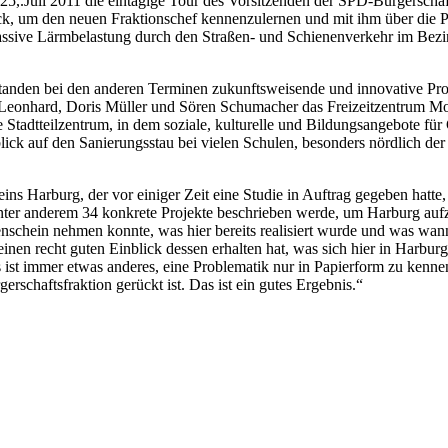
.Juli 2011 die eintägige Tour des Vorsitzenden der SPD-Bürgerschafts
ck, um den neuen Fraktionschef kennenzulernen und mit ihm über die 
ssive Lärmbelastung durch den Straßen- und Schienenverkehr im Bezir
tanden bei den anderen Terminen zukunftsweisende und innovative Pro
e Leonhard, Doris Müller und Sören Schumacher das Freizeitzentrum 
Stadtteilzentrum, in dem soziale, kulturelle und Bildungsangebote für 
lick auf den Sanierungsstau bei vielen Schulen, besonders nördlich der
ins Harburg, der vor einiger Zeit eine Studie in Auftrag gegeben hatte,
 unter anderem 34 konkrete Projekte beschrieben werde, um Harburg auf
nschein nehmen konnte, was hier bereits realisiert wurde und was wann
nen recht guten Einblick dessen erhalten hat, was sich hier in Harbur
es ist immer etwas anderes, eine Problematik nur in Papierform zu kennen
schaftsfraktion gerückt ist. Das ist ein gutes Ergebnis.“