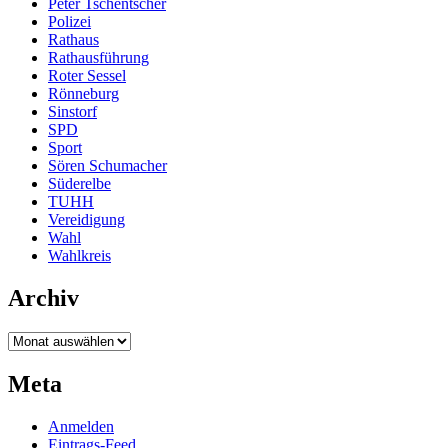
Peter Tschentscher
Polizei
Rathaus
Rathausführung
Roter Sessel
Rönneburg
Sinstorf
SPD
Sport
Sören Schumacher
Süderelbe
TUHH
Vereidigung
Wahl
Wahlkreis
Archiv
Archiv
Meta
Anmelden
Eintrags-Feed