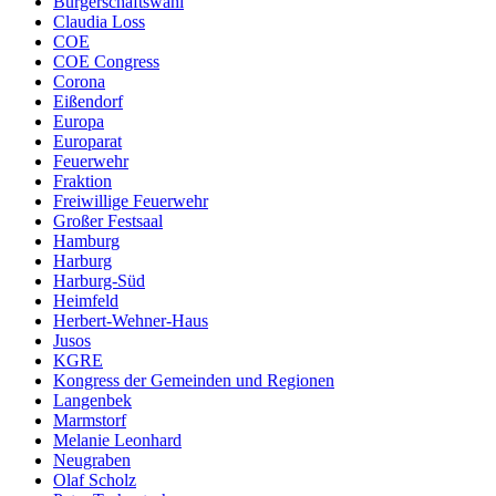
Bürgerschaftswahl
Claudia Loss
COE
COE Congress
Corona
Eißendorf
Europa
Europarat
Feuerwehr
Fraktion
Freiwillige Feuerwehr
Großer Festsaal
Hamburg
Harburg
Harburg-Süd
Heimfeld
Herbert-Wehner-Haus
Jusos
KGRE
Kongress der Gemeinden und Regionen
Langenbek
Marmstorf
Melanie Leonhard
Neugraben
Olaf Scholz