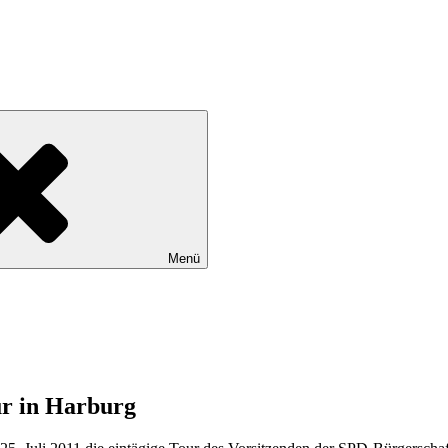
tadtteile Gut Moor, Harburg, Langenbek, Marmstorf, Neuland, Östliche
Menü
ur in Harburg