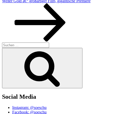
Nächster
Weiter
Gold â€“ großartiger Film, gigantische Premiere
Beitrag
Suchen
nach:
Suchen
Social Media
Instagram: @soeschu
Facebook: @soeschu