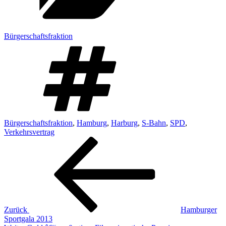
Bürgerschaftsfraktion
Schlagwörter
Bürgerschaftsfraktion
,
Hamburg
,
Harburg
,
S-Bahn
,
SPD
,
Verkehrsvertrag
Beitragsnavigation
Vorheriger
Beitrag
Zurück
Hamburger
Sportgala 2013