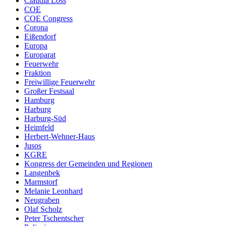
Claudia Loss
COE
COE Congress
Corona
Eißendorf
Europa
Europarat
Feuerwehr
Fraktion
Freiwillige Feuerwehr
Großer Festsaal
Hamburg
Harburg
Harburg-Süd
Heimfeld
Herbert-Wehner-Haus
Jusos
KGRE
Kongress der Gemeinden und Regionen
Langenbek
Marmstorf
Melanie Leonhard
Neugraben
Olaf Scholz
Peter Tschentscher