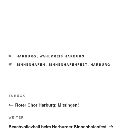
KATEGORIEN
HARBURG
,
WAHLKREIS HARBURG
SCHLAGWÖRTER
BINNENHAFEN
,
BINNENHAFENFEST
,
HARBURG
Beitragsnavigation
Vorheriger
ZURÜCK
Beitrag
Roter Chor Harburg: Mitsingen!
Nächster
WEITER
Beitrag
Beachvolleyball beim Harburger Binnenhafenfest