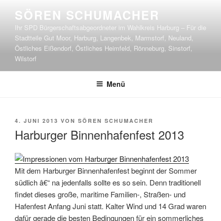
Zum
SÖREN SCHUMACHER
Inhalt
Ihr SPD Bürgerschaftsabgeordneter im Wahlkreis Harburg – Für die
springen
Stadtteile Gut Moor, Harburg, Langenbek, Marmstorf, Neuland,
Östliches Eißendorf, Östliches Heimfeld, Rönneburg, Sinstorf,
Wilstorf
Menü
VERÖFFENTLICHT
4. JUNI 2013
VON
SÖREN SCHUMACHER
AM
Harburger Binnenhafenfest 2013
Mit dem Harburger Binnenhafenfest beginnt der Sommer
südlich â€“ na jedenfalls sollte es so sein. Denn traditionell
findet dieses große, maritime Familien-, Straßen- und
Hafenfest Anfang Juni statt. Kalter Wind und 14 Grad waren
dafür gerade die besten Bedingungen für ein sommerliches