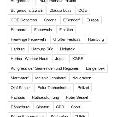
Bürgerschaft
Bürgerschaftsfraktion
Bürgerschaftswahl
Claudia Loss
COE
COE Congress
Corona
Eißendorf
Europa
Europarat
Feuerwehr
Fraktion
Freiwillige Feuerwehr
Großer Festsaal
Hamburg
Harburg
Harburg-Süd
Heimfeld
Herbert-Wehner-Haus
Jusos
KGRE
Kongress der Gemeinden und Regionen
Langenbek
Marmstorf
Melanie Leonhard
Neugraben
Olaf Scholz
Peter Tschentscher
Polizei
Rathaus
Rathausführung
Roter Sessel
Rönneburg
Sinstorf
SPD
Sport
Sören Schumacher
Süderelbe
TUHH