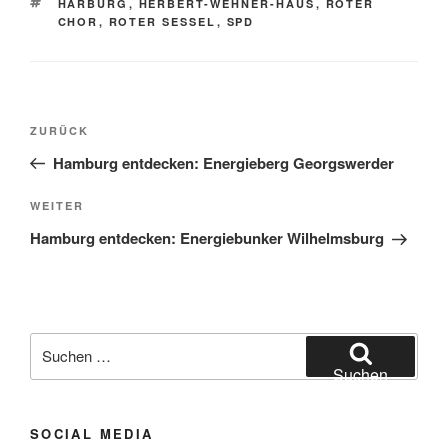
SCHLAGWÖRTER
HARBURG
,
HERBERT-WEHNER-HAUS
,
ROTER
CHOR
,
ROTER SESSEL
,
SPD
Beitragsnavigation
Vorheriger
ZURÜCK
Beitrag
Hamburg entdecken: Energieberg Georgswerder
Nächster
WEITER
Beitrag
Hamburg entdecken: Energiebunker Wilhelmsburg
Suchen
nach:
Suchen
SOCIAL MEDIA