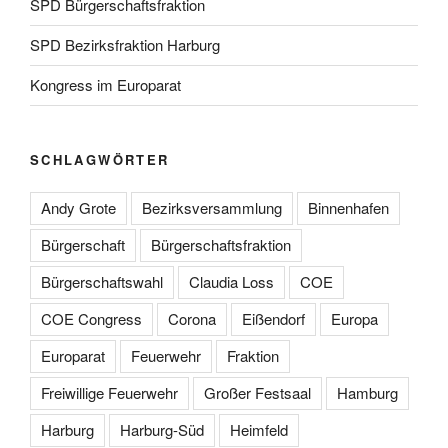
SPD Bürgerschaftsfraktion
SPD Bezirksfraktion Harburg
Kongress im Europarat
SCHLAGWÖRTER
Andy Grote
Bezirksversammlung
Binnenhafen
Bürgerschaft
Bürgerschaftsfraktion
Bürgerschaftswahl
Claudia Loss
COE
COE Congress
Corona
Eißendorf
Europa
Europarat
Feuerwehr
Fraktion
Freiwillige Feuerwehr
Großer Festsaal
Hamburg
Harburg
Harburg-Süd
Heimfeld