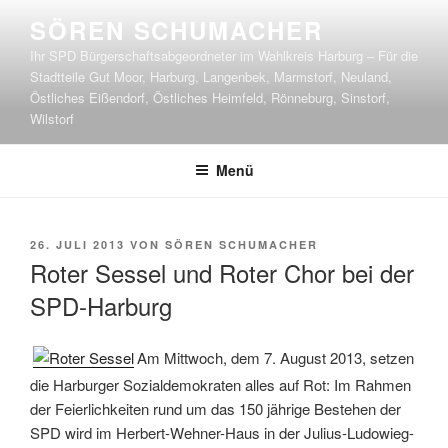
Zum
SÖREN SCHUMACHER
Inhalt
Ihr SPD Bürgerschaftsabgeordneter im Wahlkreis Harburg – Für die
springen
Stadtteile Gut Moor, Harburg, Langenbek, Marmstorf, Neuland,
Östliches Eißendorf, Östliches Heimfeld, Rönneburg, Sinstorf,
Wilstorf
Menü
VERÖFFENTLICHT
26. JULI 2013
VON
SÖREN SCHUMACHER
AM
Roter Sessel und Roter Chor bei der
SPD-Harburg
Am Mittwoch, dem 7. August 2013, setzen
die Harburger Sozialdemokraten alles auf Rot: Im Rahmen
der Feierlichkeiten rund um das 150 jährige Bestehen der
SPD wird im Herbert-Wehner-Haus in der Julius-Ludowieg-