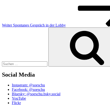
Weiter
Spontanes Gespräch in der Lobby
Suchen
nach:
Social Media
Instagram: @soeschu
Facebook: @soeschu
Bluesky: @soeschu.bsky.social
YouTube
Flickr