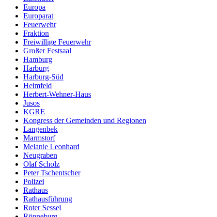
Europa
Europarat
Feuerwehr
Fraktion
Freiwillige Feuerwehr
Großer Festsaal
Hamburg
Harburg
Harburg-Süd
Heimfeld
Herbert-Wehner-Haus
Jusos
KGRE
Kongress der Gemeinden und Regionen
Langenbek
Marmstorf
Melanie Leonhard
Neugraben
Olaf Scholz
Peter Tschentscher
Polizei
Rathaus
Rathausführung
Roter Sessel
Rönneburg