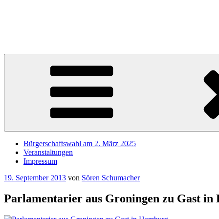
Zum
Inhalt
Sören Schumacher
springen
Ihr SPD Bürgerschaftsabgeordneter im Wahlkreis Harburg – Für die S
Bürgerschaftswahl am 2. März 2025
Veranstaltungen
Impressum
Veröffentlicht
19. September 2013
von
Sören Schumacher
am
Parlamentarier aus Groningen zu Gast i