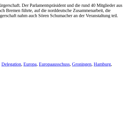
gerschaft. Der Parlamentspräsident und die rund 40 Mitglieder aus
nach Bremen führte, auf die norddeutsche Zusammenarbeit, die
gerschaft nahm auch Sören Schumacher an der Veranstaltung teil.
,
Delegation
,
Europa
,
Europaausschuss
,
Groningen
,
Hamburg
,