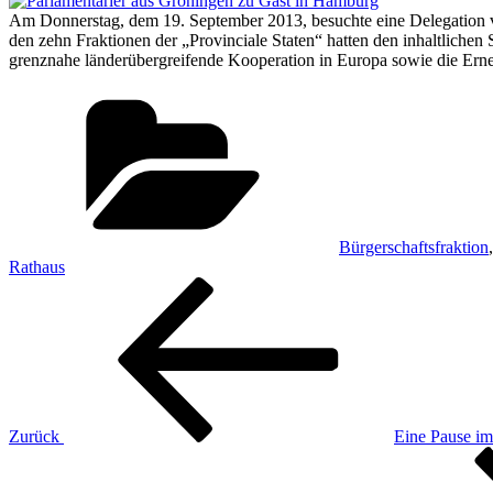
Am Donnerstag, dem 19. September 2013, besuchte eine Delegation v
den zehn Fraktionen der „Provinciale Staten“ hatten den inhaltliche
grenznahe länderübergreifende Kooperation in Europa sowie die Erne
Kategorien
Bürgerschaftsfraktion
Rathaus
Beitragsnavigation
Vorheriger
Beitrag
Zurück
Eine Pause im
Nächster
Beitrag