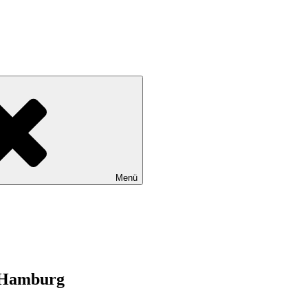
tadtteile Gut Moor, Harburg, Langenbek, Marmstorf, Neuland, Östliche
Menü
n Hamburg