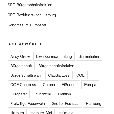
SPD Bürgerschaftsfraktion
SPD Bezirksfraktion Harburg
Kongress im Europarat
SCHLAGWÖRTER
Andy Grote
Bezirksversammlung
Binnenhafen
Bürgerschaft
Bürgerschaftsfraktion
Bürgerschaftswahl
Claudia Loss
COE
COE Congress
Corona
Eißendorf
Europa
Europarat
Feuerwehr
Fraktion
Freiwillige Feuerwehr
Großer Festsaal
Hamburg
Harburg
Harburg-Süd
Heimfeld