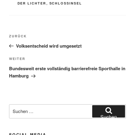
DER LICHTER
,
SCHLOSSINSEL
Beitragsnavigation
Vorheriger
ZURÜCK
Beitrag
Volksentscheid wird umgesetzt
Nächster
WEITER
Beitrag
Bundesweit erste vollständig barrierefreie Sporthalle in
Hamburg
Suchen
nach:
Suchen
SOCIAL MEDIA