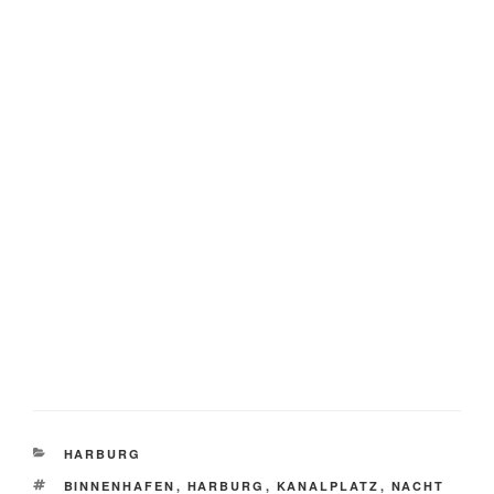
KATEGORIEN
HARBURG
SCHLAGWÖRTER
BINNENHAFEN
,
HARBURG
,
KANALPLATZ
,
NACHT