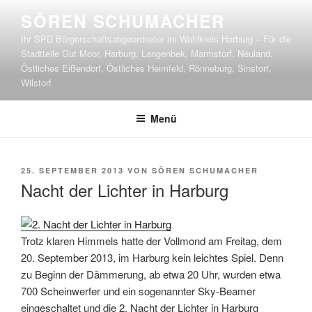
Zum
SÖREN SCHUMACHER
Inhalt
Ihr SPD Bürgerschaftsabgeordneter im Wahlkreis Harburg – Für die
springen
Stadtteile Gut Moor, Harburg, Langenbek, Marmstorf, Neuland,
Östliches Eißendorf, Östliches Heimfeld, Rönneburg, Sinstorf,
Wilstorf
Menü
VERÖFFENTLICHT
25. SEPTEMBER 2013
VON
SÖREN SCHUMACHER
AM
Nacht der Lichter in Harburg
Trotz klaren Himmels hatte der Vollmond am Freitag, dem
20. September 2013, im Harburg kein leichtes Spiel. Denn
zu Beginn der Dämmerung, ab etwa 20 Uhr, wurden etwa
700 Scheinwerfer und ein sogenannter Sky-Beamer
eingeschaltet und die 2. Nacht der Lichter in Harburg