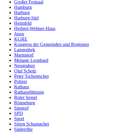
Großer Festsaal
Hamburg
Harburg
Harburg-Süd
Heimfeld
Herbert-Wehner-Haus
Jusos
KGRE
Kongress der Gemeinden und Regionen
Langenbek
Marmstorf
Melanie Leonhard
Neugraben
Olaf Scholz
Peter Tschentscher
Polizei
Rathaus
Rathausführung
Roter Sessel
Rönneburg
Sinstorf
SPD
Sport
Sören Schumacher
Süderelbe