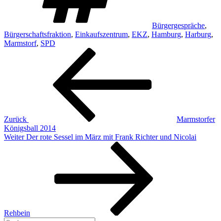
Bürgergespräche
,
Bürgerschaftsfraktion
,
Einkaufszentrum
,
EKZ
,
Hamburg
,
Harburg
,
Marmstorf
,
SPD
Beitragsnavigation
Vorheriger
Beitrag
Zurück
Marmstorfer
Königsball 2014
Nächster
Weiter
Der rote Sessel im März mit Frank Richter und Nicolai
Beitrag
Rehbein