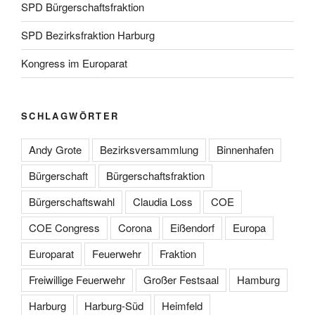
SPD Bürgerschaftsfraktion
SPD Bezirksfraktion Harburg
Kongress im Europarat
SCHLAGWÖRTER
Andy Grote
Bezirksversammlung
Binnenhafen
Bürgerschaft
Bürgerschaftsfraktion
Bürgerschaftswahl
Claudia Loss
COE
COE Congress
Corona
Eißendorf
Europa
Europarat
Feuerwehr
Fraktion
Freiwillige Feuerwehr
Großer Festsaal
Hamburg
Harburg
Harburg-Süd
Heimfeld