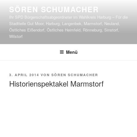
Zum
SÖREN SCHUMACHER
Inhalt
Ihr SPD Bürgerschaftsabgeordneter im Wahlkreis Harburg – Für die
springen
Stadtteile Gut Moor, Harburg, Langenbek, Marmstorf, Neuland,
Östliches Eißendorf, Östliches Heimfeld, Rönneburg, Sinstorf,
Wilstorf
Menü
VERÖFFENTLICHT
3. APRIL 2014
VON
SÖREN SCHUMACHER
AM
Historienspektakel Marmstorf