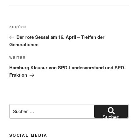
Beitragsnavigation
Vorheriger
ZURÜCK
Beitrag
Der rote Sessel am 16. April – Treffen der
Generationen
Nächster
WEITER
Beitrag
Hamburg Klausur von SPD-Landesvorstand und SPD-
Fraktion
Suchen
nach:
Suchen
SOCIAL MEDIA