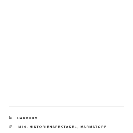
KATEGORIEN
HARBURG
SCHLAGWÖRTER
1814
,
HISTORIENSPEKTAKEL
,
MARMSTORF