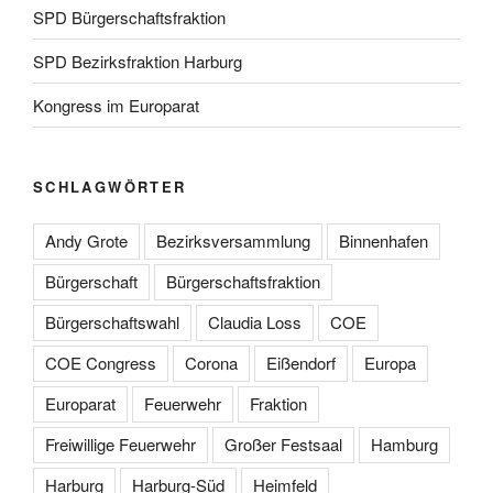
SPD Bürgerschaftsfraktion
SPD Bezirksfraktion Harburg
Kongress im Europarat
SCHLAGWÖRTER
Andy Grote
Bezirksversammlung
Binnenhafen
Bürgerschaft
Bürgerschaftsfraktion
Bürgerschaftswahl
Claudia Loss
COE
COE Congress
Corona
Eißendorf
Europa
Europarat
Feuerwehr
Fraktion
Freiwillige Feuerwehr
Großer Festsaal
Hamburg
Harburg
Harburg-Süd
Heimfeld