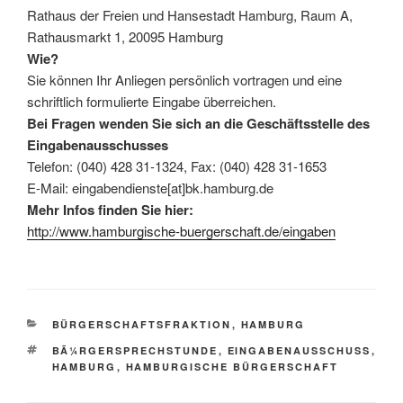
Rathaus der Freien und Hansestadt Hamburg, Raum A,
Rathausmarkt 1, 20095 Hamburg
Wie?
Sie können Ihr Anliegen persönlich vortragen und eine
schriftlich formulierte Eingabe überreichen.
Bei Fragen wenden Sie sich an die Geschäftsstelle des
Eingabenausschusses
Telefon: (040) 428 31-1324, Fax: (040) 428 31-1653
E-Mail: eingabendienste[at]bk.hamburg.de
Mehr Infos finden Sie hier:
http://www.hamburgische-buergerschaft.de/eingaben
KATEGORIEN
BÜRGERSCHAFTSFRAKTION
,
HAMBURG
SCHLAGWÖRTER
BÃ¼RGERSPRECHSTUNDE
,
EINGABENAUSSCHUSS
,
HAMBURG
,
HAMBURGISCHE BÜRGERSCHAFT