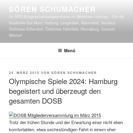
Zum
SÖREN SCHUMACHER
Inhalt
Ihr SPD Bürgerschaftsabgeordneter im Wahlkreis Harburg – Für die
springen
Stadtteile Gut Moor, Harburg, Langenbek, Marmstorf, Neuland,
Östliches Eißendorf, Östliches Heimfeld, Rönneburg, Sinstorf,
Wilstorf
Menü
VERÖFFENTLICHT
24. MÄRZ 2015
VON
SÖREN SCHUMACHER
AM
Olympische Spiele 2024: Hamburg
begeistert und überzeugt den
gesamten DOSB
Trotz der frühen Stunde und der Erwartung einer nicht eben
komfortablen, etwa sechsstündigen Fahrt in einem eher