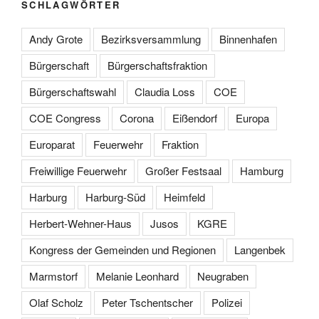
SCHLAGWÖRTER
Andy Grote
Bezirksversammlung
Binnenhafen
Bürgerschaft
Bürgerschaftsfraktion
Bürgerschaftswahl
Claudia Loss
COE
COE Congress
Corona
Eißendorf
Europa
Europarat
Feuerwehr
Fraktion
Freiwillige Feuerwehr
Großer Festsaal
Hamburg
Harburg
Harburg-Süd
Heimfeld
Herbert-Wehner-Haus
Jusos
KGRE
Kongress der Gemeinden und Regionen
Langenbek
Marmstorf
Melanie Leonhard
Neugraben
Olaf Scholz
Peter Tschentscher
Polizei