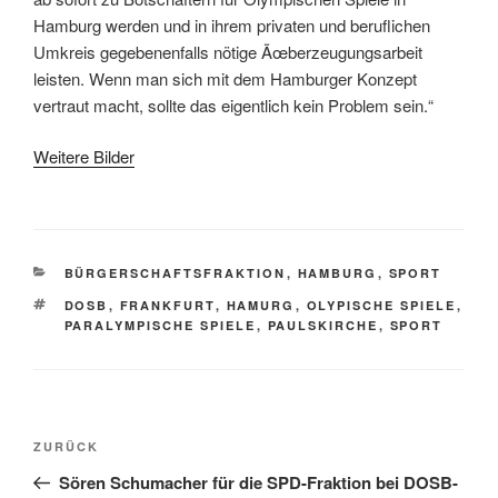
Hamburg werden und in ihrem privaten und beruflichen
Umkreis gegebenenfalls nötige Ãœberzeugungsarbeit
leisten. Wenn man sich mit dem Hamburger Konzept
vertraut macht, sollte das eigentlich kein Problem sein.“
Weitere Bilder
KATEGORIEN
BÜRGERSCHAFTSFRAKTION
,
HAMBURG
,
SPORT
SCHLAGWÖRTER
DOSB
,
FRANKFURT
,
HAMURG
,
OLYPISCHE SPIELE
,
PARALYMPISCHE SPIELE
,
PAULSKIRCHE
,
SPORT
Beitragsnavigation
Vorheriger
ZURÜCK
Beitrag
Sören Schumacher für die SPD-Fraktion bei DOSB-