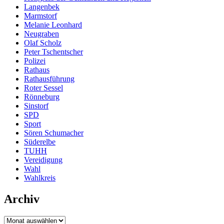
Langenbek
Marmstorf
Melanie Leonhard
Neugraben
Olaf Scholz
Peter Tschentscher
Polizei
Rathaus
Rathausführung
Roter Sessel
Rönneburg
Sinstorf
SPD
Sport
Sören Schumacher
Süderelbe
TUHH
Vereidigung
Wahl
Wahlkreis
Archiv
Archiv