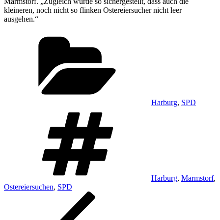
Marmstorf. „Zugleich wurde so sichergestellt, dass auch die
kleineren, noch nicht so flinken Ostereiersucher nicht leer
ausgehen.“
Kategorien
Harburg
,
SPD
Schlagwörter
Harburg
,
Marmstorf
,
Ostereiersuchen
,
SPD
Beitragsnavigation
Vorheriger
Beitrag