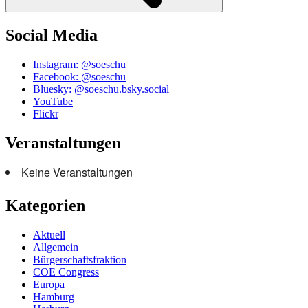
Social Media
Instagram: @soeschu
Facebook: @soeschu
Bluesky: @soeschu.bsky.social
YouTube
Flickr
Veranstaltungen
Keine Veranstaltungen
Kategorien
Aktuell
Allgemein
Bürgerschaftsfraktion
COE Congress
Europa
Hamburg