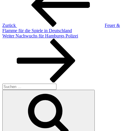
Zurück
Feuer &
Flamme für die Spiele in Deutschland
Nächster
Weiter
Nachwuchs für Hamburgs Polizei
Beitrag
Suchen
nach:
Suchen