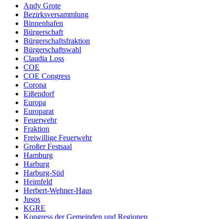
Andy Grote
Bezirksversammlung
Binnenhafen
Bürgerschaft
Bürgerschaftsfraktion
Bürgerschaftswahl
Claudia Loss
COE
COE Congress
Corona
Eißendorf
Europa
Europarat
Feuerwehr
Fraktion
Freiwillige Feuerwehr
Großer Festsaal
Hamburg
Harburg
Harburg-Süd
Heimfeld
Herbert-Wehner-Haus
Jusos
KGRE
Kongress der Gemeinden und Regionen