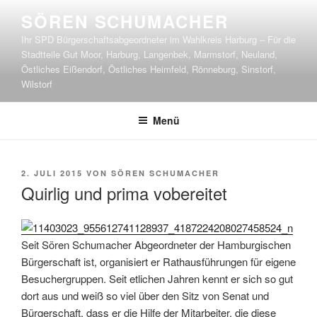
Zum
SÖREN SCHUMACHER
Inhalt
Ihr SPD Bürgerschaftsabgeordneter im Wahlkreis Harburg – Für die
springen
Stadtteile Gut Moor, Harburg, Langenbek, Marmstorf, Neuland,
Östliches Eißendorf, Östliches Heimfeld, Rönneburg, Sinstorf,
Wilstorf
Menü
VERÖFFENTLICHT
2. JULI 2015
VON
SÖREN SCHUMACHER
AM
Quirlig und prima vobereitet
Seit Sören Schumacher Abgeordneter der Hamburgischen
Bürgerschaft ist, organisiert er Rathausführungen für eigene
Besuchergruppen. Seit etlichen Jahren kennt er sich so gut
dort aus und weiß so viel über den Sitz von Senat und
Bürgerschaft, dass er die Hilfe der Mitarbeiter, die diese