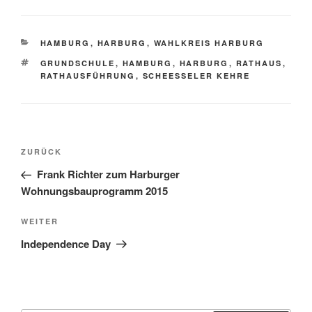
KATEGORIEN
HAMBURG
,
HARBURG
,
WAHLKREIS HARBURG
SCHLAGWÖRTER
GRUNDSCHULE
,
HAMBURG
,
HARBURG
,
RATHAUS
,
RATHAUSFÜHRUNG
,
SCHEESSELER KEHRE
Beitragsnavigation
Vorheriger
ZURÜCK
Beitrag
Frank Richter zum Harburger
Wohnungsbauprogramm 2015
Nächster
WEITER
Beitrag
Independence Day