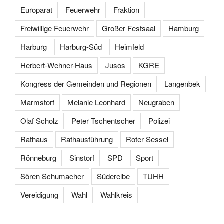
Europarat
Feuerwehr
Fraktion
Freiwillige Feuerwehr
Großer Festsaal
Hamburg
Harburg
Harburg-Süd
Heimfeld
Herbert-Wehner-Haus
Jusos
KGRE
Kongress der Gemeinden und Regionen
Langenbek
Marmstorf
Melanie Leonhard
Neugraben
Olaf Scholz
Peter Tschentscher
Polizei
Rathaus
Rathausführung
Roter Sessel
Rönneburg
Sinstorf
SPD
Sport
Sören Schumacher
Süderelbe
TUHH
Vereidigung
Wahl
Wahlkreis