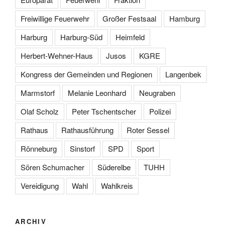
Freiwillige Feuerwehr
Großer Festsaal
Hamburg
Harburg
Harburg-Süd
Heimfeld
Herbert-Wehner-Haus
Jusos
KGRE
Kongress der Gemeinden und Regionen
Langenbek
Marmstorf
Melanie Leonhard
Neugraben
Olaf Scholz
Peter Tschentscher
Polizei
Rathaus
Rathausführung
Roter Sessel
Rönneburg
Sinstorf
SPD
Sport
Sören Schumacher
Süderelbe
TUHH
Vereidigung
Wahl
Wahlkreis
ARCHIV