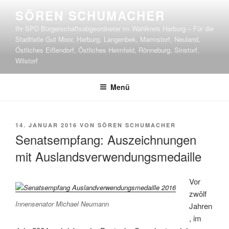
Zum
SÖREN SCHUMACHER
Inhalt
Ihr SPD Bürgerschaftsabgeordneter im Wahlkreis Harburg – Für die
springen
Stadtteile Gut Moor, Harburg, Langenbek, Marmstorf, Neuland,
Östliches Eißendorf, Östliches Heimfeld, Rönneburg, Sinstorf,
Wilstorf
Menü
VERÖFFENTLICHT
14. JANUAR 2016
VON
SÖREN SCHUMACHER
AM
Senatsempfang: Auszeichnungen
mit Auslandsverwendungsmedaille
Vor
zwölf
Innensenator Michael Neumann
Jahren
, im