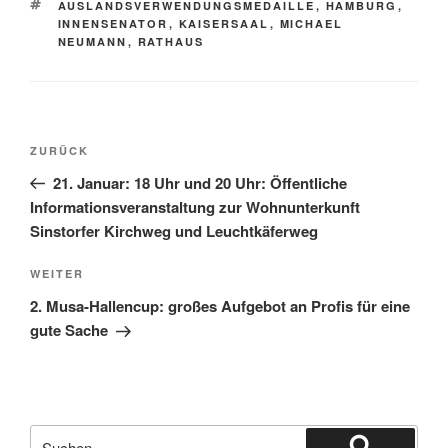
SCHLAGWÖRTER
AUSLANDSVERWENDUNGSMEDAILLE
,
HAMBURG
,
INNENSENATOR
,
KAISERSAAL
,
MICHAEL
NEUMANN
,
RATHAUS
Beitragsnavigation
Vorheriger
ZURÜCK
Beitrag
21. Januar: 18 Uhr und 20 Uhr: Öffentliche
Informationsveranstaltung zur Wohnunterkunft
Sinstorfer Kirchweg und Leuchtkäferweg
Nächster
WEITER
Beitrag
2. Musa-Hallencup: großes Aufgebot an Profis für eine
gute Sache
Suchen