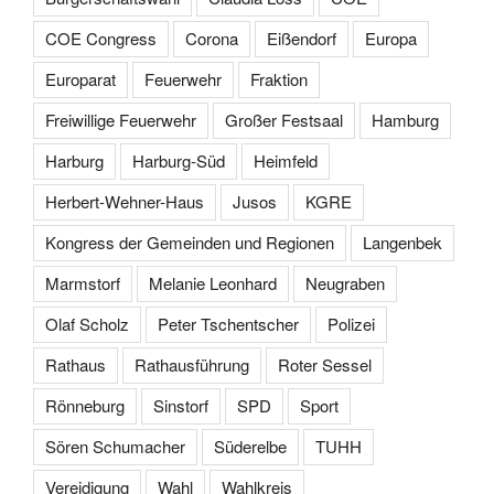
COE Congress
Corona
Eißendorf
Europa
Europarat
Feuerwehr
Fraktion
Freiwillige Feuerwehr
Großer Festsaal
Hamburg
Harburg
Harburg-Süd
Heimfeld
Herbert-Wehner-Haus
Jusos
KGRE
Kongress der Gemeinden und Regionen
Langenbek
Marmstorf
Melanie Leonhard
Neugraben
Olaf Scholz
Peter Tschentscher
Polizei
Rathaus
Rathausführung
Roter Sessel
Rönneburg
Sinstorf
SPD
Sport
Sören Schumacher
Süderelbe
TUHH
Vereidigung
Wahl
Wahlkreis