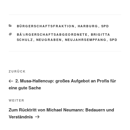
KATEGORIEN
BÜRGERSCHAFTSFRAKTION
,
HARBURG
,
SPD
SCHLAGWÖRTER
BÃ¼RGERSCHAFTSABGEORDNETE
,
BRIGITTA
SCHULZ
,
NEUGRABEN
,
NEUJAHRSEMPFANG
,
SPD
Beitragsnavigation
Vorheriger
ZURÜCK
Beitrag
2. Musa-Hallencup: großes Aufgebot an Profis für
eine gute Sache
Nächster
WEITER
Beitrag
Zum Rücktritt von Michael Neumann: Bedauern und
Verständnis