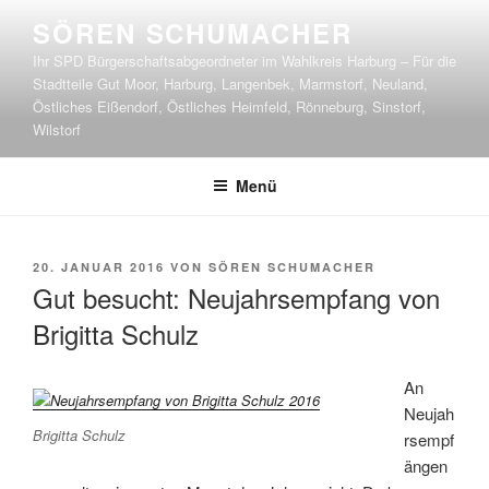
Zum
SÖREN SCHUMACHER
Inhalt
Ihr SPD Bürgerschaftsabgeordneter im Wahlkreis Harburg – Für die
springen
Stadtteile Gut Moor, Harburg, Langenbek, Marmstorf, Neuland,
Östliches Eißendorf, Östliches Heimfeld, Rönneburg, Sinstorf,
Wilstorf
Menü
VERÖFFENTLICHT
20. JANUAR 2016
VON
SÖREN SCHUMACHER
AM
Gut besucht: Neujahrsempfang von
Brigitta Schulz
An
Neujah
Brigitta Schulz
rsempf
ängen