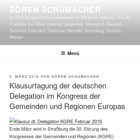
Zum
SÖREN SCHUMACHER
Inhalt
Ihr SPD Bürgerschaftsabgeordneter im Wahlkreis Harburg – Für die
springen
Stadtteile Gut Moor, Harburg, Langenbek, Marmstorf, Neuland,
Östliches Eißendorf, Östliches Heimfeld, Rönneburg, Sinstorf,
Wilstorf
Menü
VERÖFFENTLICHT
2. MÄRZ 2016
VON
SÖREN SCHUMACHER
AM
Klausurtagung der deutschen
Delegation im Kongress der
Gemeinden und Regionen Europas
Ende März wird in Straßburg die 30. Sitzung des
Kongresses der Gemeinden und Regionen (KGRE)