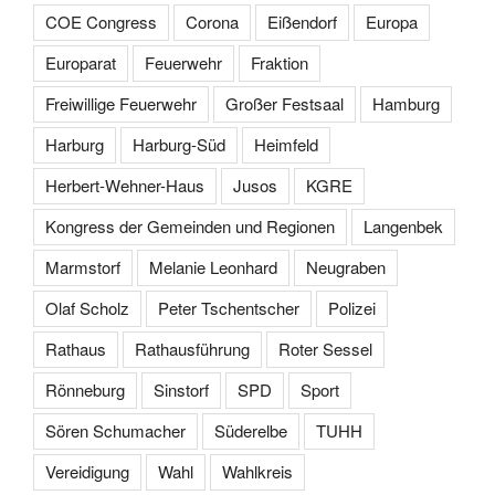
COE Congress
Corona
Eißendorf
Europa
Europarat
Feuerwehr
Fraktion
Freiwillige Feuerwehr
Großer Festsaal
Hamburg
Harburg
Harburg-Süd
Heimfeld
Herbert-Wehner-Haus
Jusos
KGRE
Kongress der Gemeinden und Regionen
Langenbek
Marmstorf
Melanie Leonhard
Neugraben
Olaf Scholz
Peter Tschentscher
Polizei
Rathaus
Rathausführung
Roter Sessel
Rönneburg
Sinstorf
SPD
Sport
Sören Schumacher
Süderelbe
TUHH
Vereidigung
Wahl
Wahlkreis