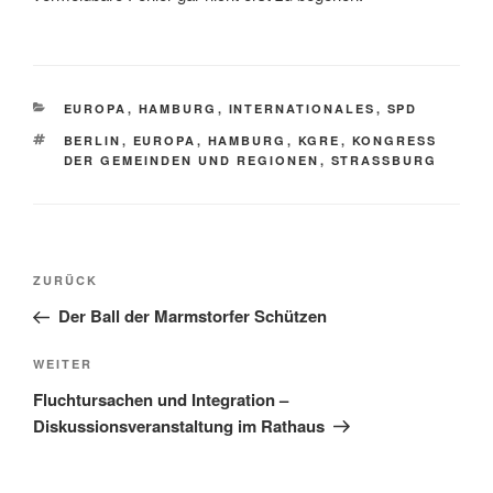
KATEGORIEN
EUROPA
,
HAMBURG
,
INTERNATIONALES
,
SPD
SCHLAGWÖRTER
BERLIN
,
EUROPA
,
HAMBURG
,
KGRE
,
KONGRESS
DER GEMEINDEN UND REGIONEN
,
STRASSBURG
Beitragsnavigation
Vorheriger
ZURÜCK
Beitrag
Der Ball der Marmstorfer Schützen
Nächster
WEITER
Beitrag
Fluchtursachen und Integration –
Diskussionsveranstaltung im Rathaus