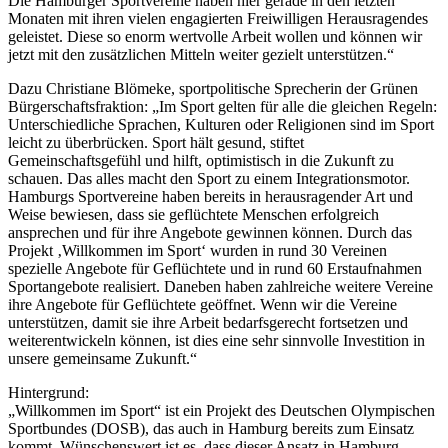
Die Hamburger Sportvereine haben hier gerade in den letzten
Monaten mit ihren vielen engagierten Freiwilligen Herausragendes
geleistet. Diese so enorm wertvolle Arbeit wollen und können wir
jetzt mit den zusätzlichen Mitteln weiter gezielt unterstützen.“
Dazu Christiane Blömeke, sportpolitische Sprecherin der Grünen
Bürgerschaftsfraktion: „Im Sport gelten für alle die gleichen Regeln:
Unterschiedliche Sprachen, Kulturen oder Religionen sind im Sport
leicht zu überbrücken. Sport hält gesund, stiftet
Gemeinschaftsgefühl und hilft, optimistisch in die Zukunft zu
schauen. Das alles macht den Sport zu einem Integrationsmotor.
Hamburgs Sportvereine haben bereits in herausragender Art und
Weise bewiesen, dass sie geflüchtete Menschen erfolgreich
ansprechen und für ihre Angebote gewinnen können. Durch das
Projekt ‚Willkommen im Sport‘ wurden in rund 30 Vereinen
spezielle Angebote für Geflüchtete und in rund 60 Erstaufnahmen
Sportangebote realisiert. Daneben haben zahlreiche weitere Vereine
ihre Angebote für Geflüchtete geöffnet. Wenn wir die Vereine
unterstützen, damit sie ihre Arbeit bedarfsgerecht fortsetzen und
weiterentwickeln können, ist dies eine sehr sinnvolle Investition in
unsere gemeinsame Zukunft.“
Hintergrund:
„Willkommen im Sport“ ist ein Projekt des Deutschen Olympischen
Sportbundes (DOSB), das auch in Hamburg bereits zum Einsatz
kommt. Wünschenswert ist es, dass dieser Ansatz in Hamburg