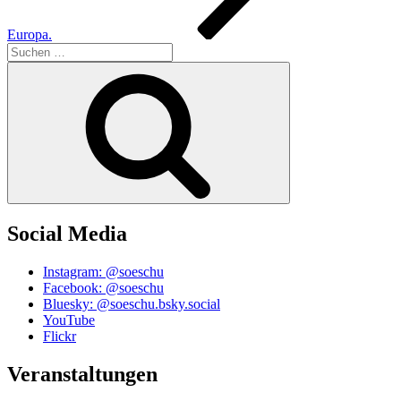
Europa.
Suchen
nach:
Suchen
Social Media
Instagram: @soeschu
Facebook: @soeschu
Bluesky: @soeschu.bsky.social
YouTube
Flickr
Veranstaltungen