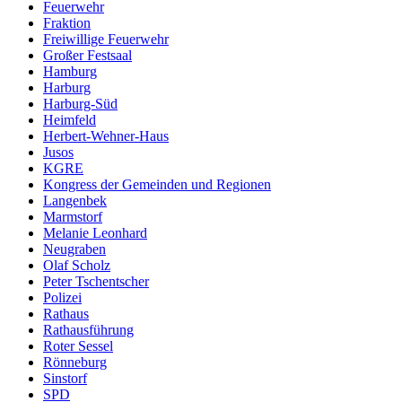
Feuerwehr
Fraktion
Freiwillige Feuerwehr
Großer Festsaal
Hamburg
Harburg
Harburg-Süd
Heimfeld
Herbert-Wehner-Haus
Jusos
KGRE
Kongress der Gemeinden und Regionen
Langenbek
Marmstorf
Melanie Leonhard
Neugraben
Olaf Scholz
Peter Tschentscher
Polizei
Rathaus
Rathausführung
Roter Sessel
Rönneburg
Sinstorf
SPD