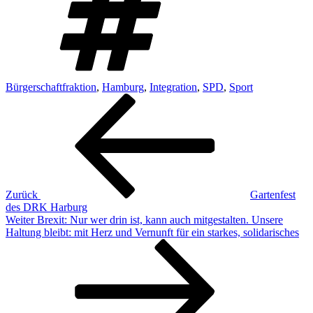
Bürgerschaftfraktion
,
Hamburg
,
Integration
,
SPD
,
Sport
Beitragsnavigation
Vorheriger
Beitrag
Zurück
Gartenfest
des DRK Harburg
Nächster
Weiter
Brexit: Nur wer drin ist, kann auch mitgestalten. Unsere
Beitrag
Haltung bleibt: mit Herz und Vernunft für ein starkes, solidarisches