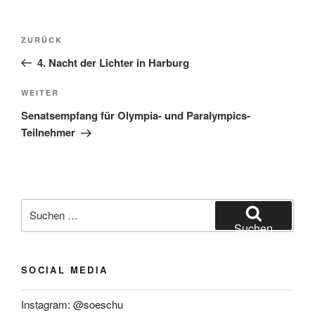
Beitragsnavigation
Vorheriger
ZURÜCK
Beitrag
4. Nacht der Lichter in Harburg
Nächster
WEITER
Beitrag
Senatsempfang für Olympia- und Paralympics-
Teilnehmer
Suchen
nach:
Suchen
SOCIAL MEDIA
Instagram: @soeschu