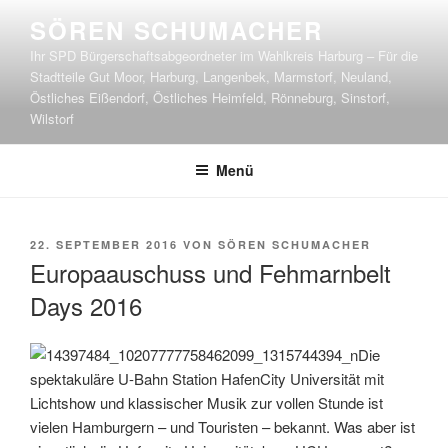
Zum
SÖREN SCHUMACHER
Inhalt
Ihr SPD Bürgerschaftsabgeordneter im Wahlkreis Harburg – Für die
springen
Stadtteile Gut Moor, Harburg, Langenbek, Marmstorf, Neuland,
Östliches Eißendorf, Östliches Heimfeld, Rönneburg, Sinstorf,
Wilstorf
Menü
VERÖFFENTLICHT
22. SEPTEMBER 2016
VON
SÖREN SCHUMACHER
AM
Europaauschuss und Fehmarnbelt
Days 2016
Die
spektakuläre U-Bahn Station HafenCity Universität mit
Lichtshow und klassischer Musik zur vollen Stunde ist
vielen Hamburgern – und Touristen – bekannt. Was aber ist